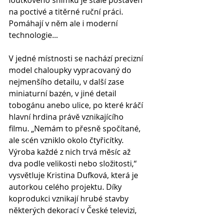
loutkového snímku je stále postaven 
na poctivé a titěrné ruční práci. 
Pomáhají v něm ale i moderní 
technologie...
V jedné místnosti se nachází precizní 
model chaloupky vypracovaný do 
nejmenšího detailu, v další zase 
miniaturní bazén, v jiné detail 
tobogánu anebo ulice, po které kráčí 
hlavní hrdina právě vznikajícího 
filmu. „Nemám to přesně spočítané, 
ale scén vzniklo okolo čtyřicítky. 
Výroba každé z nich trvá měsíc až 
dva podle velikosti nebo složitosti,“ 
vysvětluje Kristina Dufková, která je 
autorkou celého projektu. Díky 
koprodukci vznikají hrubé stavby 
některých dekorací v České televizi, 