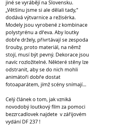
jiné se vyrábějí na Slovensku. 
„Většinu jsme si ale dělali tady,“ 
dodává výtvarnice a režisérka. 
Modely jsou vyrobené z kombinace 
polystyrénu a dřeva. Aby loutky 
dobře držely, přivrtávají se zespoda 
šrouby, proto materiál, na němž 
stojí, musí být pevný. Dekorace jsou 
navíc rozložitelné. Některé stěny lze 
odstranit, aby se do nich mohli 
animátoři dobře dostat 
fotoaparátem, jímž scény snímají...
Celý článek o tom, jak vzniká 
novodobý loutkový film za pomoci 
bezzrcadlovek najdete  v zářijovém  
vydání DF 237 !