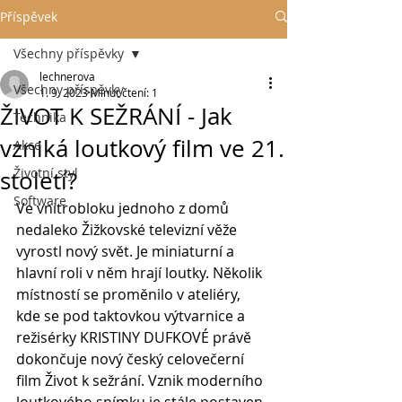
Příspěvek
Všechny příspěvky
lechnerova
Všechny příspěvky
1. 9. 2023
Minut čtení: 1
ŽIVOT K SEŽRÁNÍ - Jak
Technika
vzniká loutkový film ve 21.
Akce
Životní styl
století?
Software
Ve vnitrobloku jednoho z domů 
nedaleko Žižkovské televizní věže 
vyrostl nový svět. Je miniaturní a 
hlavní roli v něm hrají loutky. Několik 
místností se proměnilo v ateliéry, 
kde se pod taktovkou výtvarnice a 
režisérky KRISTINY DUFKOVÉ právě 
dokončuje nový český celovečerní 
film Život k sežrání. Vznik moderního 