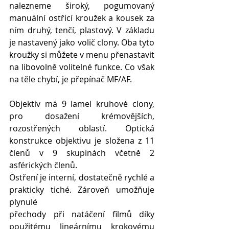
nalezneme široký, pogumovaný 
manuální ostřicí kroužek a kousek za 
ním druhý, tenčí, plastový. V základu 
je nastavený jako volič clony. Oba tyto 
kroužky si můžete v menu přenastavit 
na libovolně volitelné funkce. Co však 
na těle chybí, je přepínač MF/AF.
Objektiv má 9 lamel kruhové clony, 
pro dosažení krémovějších, 
rozostřených oblastí. Optická 
konstrukce objektivu je složena z 11 
členů v 9 skupinách včetně 2 
asférických členů.
Ostření je interní, dostatečně rychlé a 
prakticky tiché. Zároveň umožňuje 
plynulé
přechody při natáčení filmů díky 
použitému lineárnímu krokovému 