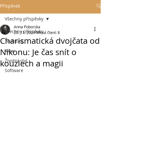
Příspěvek
Všechny příspěvky
Anna Poborska
Všechny příspěvky
20. 11. 2024
Minut čtení: 8
Charismatická dvojčata od
Technika
Nikonu: Je čas snít o
Akce
Životní styl
kouzlech a magii
Software