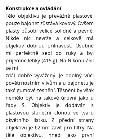
Konstrukce a ovládání
Tělo objektivu je převážně plastové, 
pouze bajonet zůstává kovový. Ovšem 
plasty působí velice solidně a pevně. 
Nikde nic nevrže a celkově má 
objektiv dobrou přilnavost. Osobně 
mi perfektně sedl do ruky a byl 
příjemně lehký (415 g). Na Nikonu Z6II 
se mi
zdál dobře vyvážený. Je odolný vůči 
povětrnostním vlivům a u bajonetu je 
také gumové těsnění. Těsnění by však 
nemělo být na takové úrovni jako u 
řady S. Objektiv je dodáván s 
plastovou sluneční clonou ve tvaru 
okvětního lístku. Z přední strany 
objektivu je 62mm závit pro filtry. Na 
těle objektivu, hned jako první 