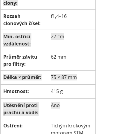
clony:
Rozsah 
f1,4–16
clonových čísel:
Min. ostřicí 
27 cm
vzdálenost:
Průměr závitu 
62 mm
pro filtry:
Délka × průměr:
75 × 87 mm
Hmotnost:
415 g
Utěsnění proti 
Ano
prachu a vodě:
Ostření:
Tichým krokovým 
motorem STM