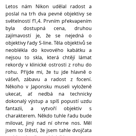
Letos nám Nikon udělal radost a 
poslal na trh dva pevné objektivy se 
světelností f1,4. Prvním překvapením 
byla dostupná cena, druhou 
zajímavostí je, že se nejedná o 
objektivy řady S-line. Těla objektivů se 
neoblékla do kovového kabátku a 
nejsou to skla, která chtějí lámat 
rekordy v klinické ostrosti z rohu do 
rohu. Přijde mi, že tu jde hlavně o 
vášeň, zábavu a radost z focení. 
Někoho v Japonsku museli vyloženě 
ukecat, ať nedbá na technicky 
dokonalý výstup a spíš popustí uzdu 
fantazii, a vytvoří objektiv s 
charakterem. Někdo tuhle řadu bude 
milovat, jiný nad ní ohrne nos. Měl 
jsem to štěstí, že jsem tahle dvojčata 