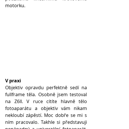
motorku.
V praxi
Objektiv opravdu perfektně sedí na 
fullframe těla. Osobně jsem testoval 
na Z6II. V ruce cítíte hlavně tělo 
fotoaparátu a objektiv vám nikam 
nekloubí zápěstí. Moc dobře se mi s 
ním pracovalo. Takhle si představuji 
nenápadný a univerzální fotoaparát. 