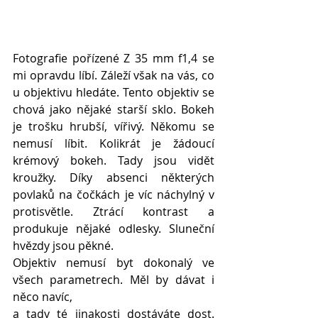
Fotografie pořízené Z 35 mm f1,4 se 
mi opravdu líbí. Záleží však na vás, co 
u objektivu hledáte. Tento objektiv se 
chová jako nějaké starší sklo. Bokeh 
je trošku hrubší, vířivý. Někomu se 
nemusí líbit. Kolikrát je žádoucí 
krémový bokeh. Tady jsou vidět 
kroužky. Díky absenci některých 
povlaků na čočkách je víc náchylný v 
protisvětle. Ztrácí kontrast a 
produkuje nějaké odlesky. Sluneční 
hvězdy jsou pěkné.
Objektiv nemusí byt dokonalý ve 
všech parametrech. Měl by dávat i 
něco navíc,
a tady té jinakosti dostáváte dost. 