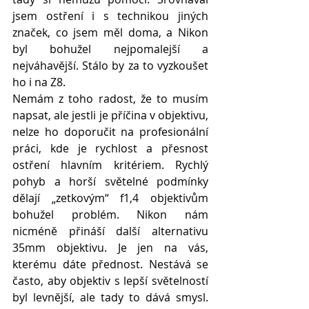
jsem ostření i s technikou jiných 
značek, co jsem měl doma, a Nikon 
byl bohužel nejpomalejší a 
nejváhavější. Stálo by za to vyzkoušet 
ho i na Z8.
Nemám z toho radost, že to musím 
napsat, ale jestli je příčina v objektivu, 
nelze ho doporučit na profesionální 
práci, kde je rychlost a přesnost 
ostření hlavním kritériem. Rychlý 
pohyb a horší světelné podmínky 
dělají „zetkovým“ f1,4 objektivům 
bohužel 
problém.
 Nikon
 nám 
nicméně přináší další alternativu 
35mm objektivu. Je jen na vás, 
kterému dáte přednost. Nestává se 
často, aby objektiv s lepší světelností 
byl levnější, ale tady to dává smysl. 