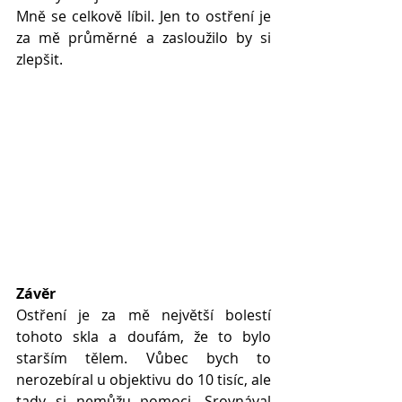
Mně se celkově líbil. Jen to ostření je 
za mě průměrné a zasloužilo by si 
zlepšit.
Závěr
Ostření je za mě největší bolestí 
tohoto skla a doufám, že to bylo 
starším tělem. Vůbec bych to 
nerozebíral u objektivu do 10 tisíc, ale 
tady si nemůžu pomoci. Srovnával 