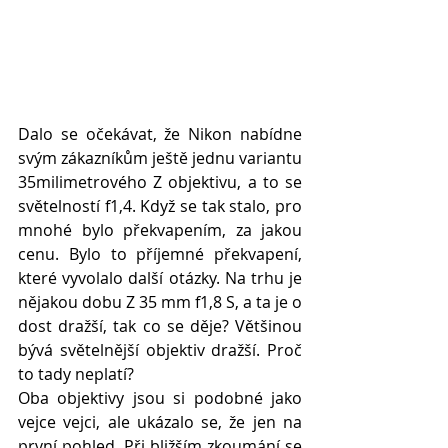
Dalo se očekávat, že Nikon nabídne 
svým zákazníkům ještě jednu variantu 
35milimetrového Z objektivu, a to se 
světelností f1,4. Když se tak stalo, pro 
mnohé bylo překvapením, za jakou 
cenu. Bylo to příjemné překvapení, 
které vyvolalo další otázky.
Na trhu je 
nějakou dobu Z 35 mm f1,8 S, a ta je o 
dost dražší, tak co se děje? Většinou 
bývá světelnější objektiv dražší. Proč 
to tady neplatí?
Oba objektivy jsou si podobné jako 
vejce vejci, ale ukázalo se, že jen na 
první pohled. Při bližším zkoumání se 