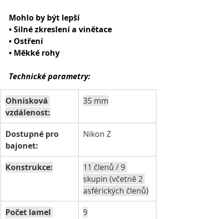
Mohlo by být lepší
• Silné zkreslení a vinětace
• Ostření
• Měkké rohy
Technické parametry:
Ohnisková 
35 mm
vzdálenost:
Dostupné pro 
Nikon Z
bajonet:
Konstrukce:
11 členů / 9 
skupin (včetně 2 
asférických členů)
Počet lamel 
9