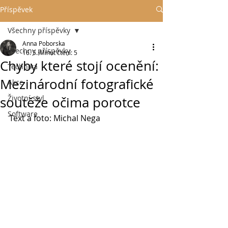
Příspěvek
Všechny příspěvky
Anna Poborska
Všechny příspěvky
16. 5.
Minut čtení: 5
Chyby které stojí ocenění:
Technika
Mezinárodní fotografické
Akce
Životní styl
soutěže očima porotce
Software
Text a foto: Michal Nega