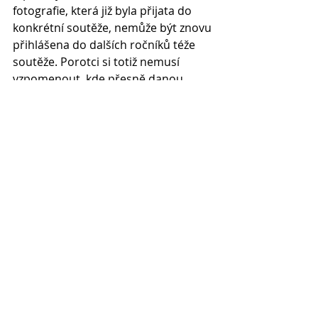
fotografie, která již byla přijata do 
konkrétní soutěže, nemůže být znovu 
přihlášena do dalších ročníků téže 
soutěže. Porotci si totiž nemusí 
vzpomenout, kde přesně danou 
fotografii již viděli, zda v této, nebo v 
podobné soutěži, což vytváří další 
zmatek.
Silná vinětace není povolena v 
kategoriích Nature, Travel a 