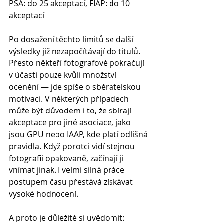
PSA: do 25 akceptací, FIAP: do 10 
akceptací
Po dosažení těchto limitů se další 
výsledky již nezapočítávají do titulů. 
Přesto někteří fotografové pokračují 
v účasti pouze kvůli množství 
ocenění — jde spíše o sběratelskou 
motivaci. V některých případech 
může být důvodem i to, že sbírají 
akceptace pro jiné asociace, jako 
jsou GPU nebo IAAP, kde platí odlišná 
pravidla. Když porotci vidí stejnou 
fotografii opakovaně, začínají ji 
vnímat jinak. I velmi silná práce 
postupem času přestává získávat 
vysoké hodnocení.
A proto je důležité si uvědomit: 