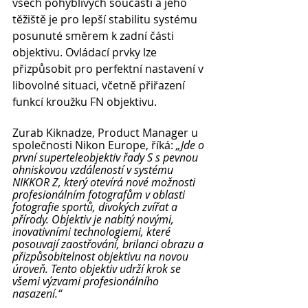
všech pohyblivých součástí a jeho 
těžiště je pro lepší stabilitu systému 
posunuté směrem k zadní části 
objektivu. Ovládací prvky lze 
přizpůsobit pro perfektní nastavení v 
libovolné situaci, včetně přiřazení 
funkcí kroužku FN objektivu.
Zurab Kiknadze, Product Manager u 
společnosti Nikon Europe, říká: 
„Jde o 
první superteleobjektiv řady S s pevnou 
ohniskovou vzdáleností v systému 
NIKKOR Z, který otevírá nové možnosti 
profesionálním fotografům v oblasti 
fotografie sportů, divokých zvířat a 
přírody. Objektiv je nabitý novými, 
inovativními technologiemi, které 
posouvají zaostřování, brilanci obrazu a 
přizpůsobitelnost objektivu na novou 
úroveň. Tento objektiv udrží krok se 
všemi výzvami profesionálního 
nasazení.“