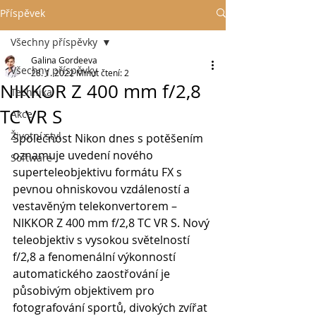
Příspěvek
Všechny příspěvky
Galina Gordeeva
Všechny příspěvky
28. 1. 2022
Minut čtení: 2
NIKKOR Z 400 mm f/2,8
Technika
TC VR S
Akce
Životní styl
Společnost Nikon dnes s potěšením 
oznamuje uvedení nového 
Software
superteleobjektivu formátu FX s 
pevnou ohniskovou vzdáleností a 
vestavěným telekonvertorem – 
NIKKOR Z 400 mm f/2,8 TC VR S.
 Nový 
teleobjektiv s vysokou světelností 
f/2,8 a fenomenální výkonností 
automatického zaostřování je 
působivým objektivem pro 
fotografování sportů, divokých zvířat 