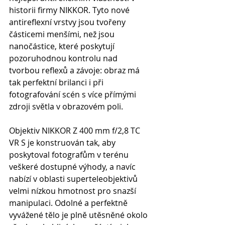
historii firmy NIKKOR. 
Tyto nové 
antireflexní vrstvy jsou tvořeny 
částicemi menšími, 
než jsou 
nanočástice, které poskytují 
pozoruhodnou kontrolu nad 
tvorbou reflexů a závoje
: obraz má 
tak perfektní brilanci 
i při 
fotografování scén s více přímými 
zdroji světla v obrazovém poli. 
Objektiv NIKKOR Z 400 mm f/2,8 TC 
VR S je konstruován tak, aby 
poskytoval fotografům v terénu 
veškeré dostupné výhody, a navíc 
nabízí v oblasti superteleobjektivů 
velmi nízkou hmotnost pro snazší 
manipulaci. Odolné a perfektně 
vyvážené tělo je plně utěsněné okolo 