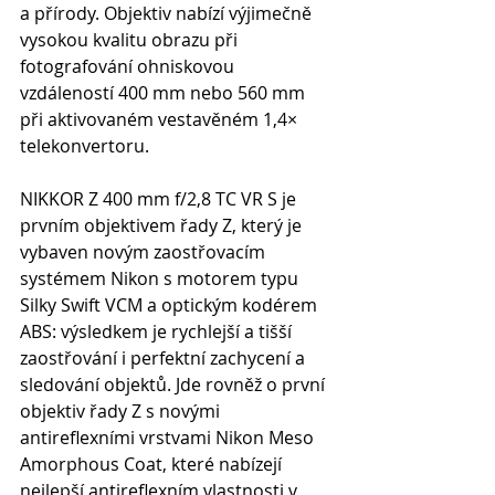
a přírody. Objektiv nabízí výjimečně 
vysokou kvalitu obrazu při 
fotografování ohniskovou 
vzdáleností 400 mm nebo 560 mm 
při aktivovaném vestavěném 1,4× 
telekonvertoru. 
NIKKOR Z 400 mm f/2,8 TC VR S je 
prvním objektivem řady Z, který je 
vybaven novým zaostřovacím 
systémem Nikon s motorem typu 
Silky Swift VCM a optickým kodérem 
ABS: výsledkem je rychlejší a tišší 
zaostřování i perfektní zachycení a 
sledování objektů. Jde rovněž o první 
objektiv řady Z s novými 
antireflexními vrstvami Nikon Meso 
Amorphous Coat, které nabízejí 
nejlepší antireflexním vlastnosti v 