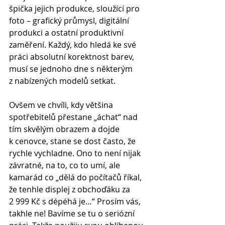
špička jejich produkce, sloužící pro 
foto – grafický průmysl, digitální 
produkci a ostatní produktivní 
zaměření. Každý, kdo hledá ke své 
práci absolutní korektnost barev, 
musí se jednoho dne s některým 
z nabízených modelů setkat.
Ovšem ve chvíli, kdy většina 
spotřebitelů přestane „áchat“ nad 
tím skvělým obrazem a dojde 
k cenovce, stane se dost často, že 
rychle vychladne. Ono to není nijak 
závratné, na to, co to umí, ale 
kamarád co „dělá do počítačů říkal, 
že tenhle displej z obchoďáku za 
2 999 Kč s dépéhá je…“ Prosím vás, 
takhle ne! Bavíme se tu o seriózní 