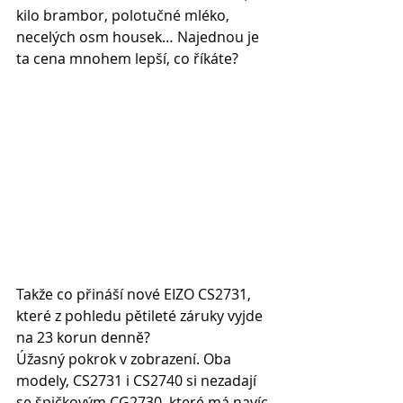
kilo brambor, polotučné mléko, 
necelých osm housek… Najednou je 
ta cena mnohem lepší, co říkáte?
Takže co přináší nové EIZO CS2731, 
které z pohledu pětileté záruky vyjde 
na 23 korun denně?
Úžasný pokrok v zobrazení. Oba 
modely, CS2731 i CS2740 si nezadají 
se špičkovým CG2730, které má navíc 