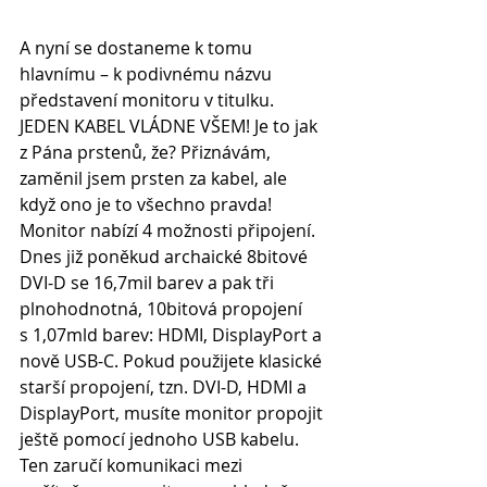
A nyní se dostaneme k tomu 
hlavnímu – k podivnému názvu 
představení monitoru v titulku.
JEDEN KABEL VLÁDNE VŠEM! Je to jak 
z Pána prstenů, že? Přiznávám, 
zaměnil jsem prsten za kabel, ale 
když ono je to všechno pravda!
Monitor nabízí 4 možnosti připojení. 
Dnes již poněkud archaické 8bitové 
DVI-D se 16,7mil barev a pak tři 
plnohodnotná, 10bitová propojení 
s 1,07mld barev: HDMI, DisplayPort a 
nově USB-C. Pokud použijete klasické 
starší propojení, tzn. DVI-D, HDMI a 
DisplayPort, musíte monitor propojit 
ještě pomocí jednoho USB kabelu. 
Ten zaručí komunikaci mezi 