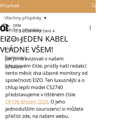
Příspěvek
Všechny příspěvky
DFM
Všechny příspěvky
12. 3. 2020
Minut čtení: 4
EIZO: JEDEN KABEL
Technika
VLÁDNE VŠEM!
Akce
Životní styl
Jak jsme avizovali v našem 
březnovém čísle, prošly naší redakcí 
Software
tento měsíc dva úžasné monitory od 
společnosti EIZO. Ten luxusnější a o 
chlup lepší model CS2740 
představujeme v tištěném čísle 
DF196 Březen 2020
. O jeho 
jednodušším sourozenci si můžete 
přečíst zde, na našem webu.