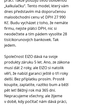
práci. Takže použiju svou oblíbenou 
„kalkulačku“. Tento model, který vám 
dnes představím má doporučenou 
maloobchodní cenu vč DPH 27 990 
Kč. Budu vycházet z toho, že nemáte 
firmu, nejste plátci DPH, nic si 
neodečtete a tím pádem vysolíte 28 
tisícikorunových bankovek. Tak 
jedem. 
Společnost EIZO dává na svoje 
produkty záruku 5 let. Ano, ze zákona 
musí dát 2 roky, ale EIZO si natolik 
věří, že nabízí garanci ještě o tři roky 
delší. Bez příplatku prosím. Prostě 
koupíte, zaplatíte, razítko bum a běží 
pět let! Běžný rok má 365 dní. 
Nepracujeme všechny, ale žijeme 
v době, kdy počítač nám dává práci, 