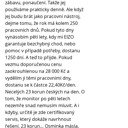
zábavu, ponaučení. Takže jej 
používáme prakticky denně. Ale když 
jej budu brát jako pracovní nástroj, 
dejme tomu, že rok má kolem 250 
pracovních dnů. Pokud tyto dny 
vynásobím pěti lety, kdy mi EIZO 
garantuje bezchybný chod, nebo 
pomoc v případě potřeby, dostanu 
1250 dní. A teď to přijde. Pokud 
vezmu doporučenou cenu 
zaokrouhlenou na 28 000 Kč a 
vydělím ji těmi pracovními dny, 
dostanu se k částce 22,40Kč/den. 
Necelých 23 korun českých na den. O 
tom, že monitor po pěti letech 
nezemře snad nemusím mluvit. A i 
kdyby, určitě je zde certifikovaný 
servis, který dokáže navrhnout 
řešení. 23 korun… Osminka másla, 