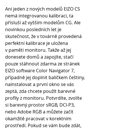
Ani jeden z nových modelů EIZO CS 
nemá integrovanou kalibraci, ta 
přísluší až vyšším modelům CG. Ale 
novinkou posledních let je 
skutečnost, že v továrně provedená 
perfektní kalibrace je uložena 
v paměti monitoru. Takže až jej 
donesete domů a zapojíte, stačí 
pouze stáhnout zdarma ze stránek 
EIZO software Color Navigator 7, 
případně jej doplnit balíčkem češtiny, 
nainstalovat a první okno se vás 
zeptá, zda chcete použít barevné 
profily z monitoru. Potvrdíte, zvolíte 
si barevný prostor sRGB, DCI-P3, 
nebo Adobe RGB a můžete začít 
okamžitě pracovat v korektním 
prostředí. Pokud se vám bude zdát, 