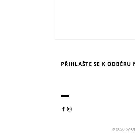
PŘIHLAŠTE SE K ODBĚRU
Každý fotograf a m
5 otázek a odpovědí: Proč
fotovideo technolo
smartphone v zimě
fotomagazín. Digitá
magazín!
nefunguje, jak jsme zvyklí?
© 2020 by O