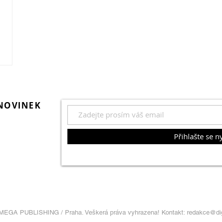
 NOVINEK
Přihlašte se n
ilovník
gií má svůj
lní foto
MEGA PUBLISHING / Praha. Veškerá práva vyhrazena! Kontakt:
redakce@di