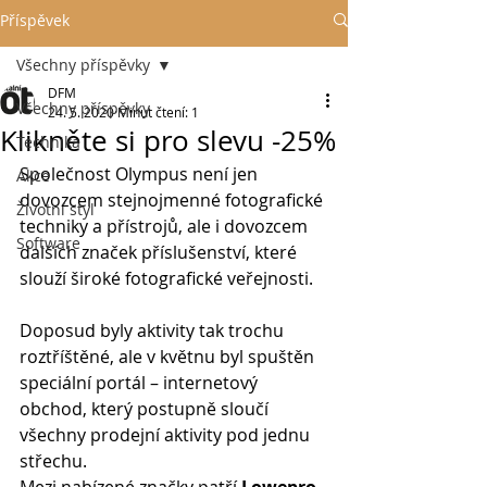
Příspěvek
Všechny příspěvky
DFM
Všechny příspěvky
24. 5. 2020
Minut čtení: 1
Klikněte si pro slevu -25%
Technika
Společnost Olympus není jen 
Akce
dovozcem stejnojmenné fotografické 
Životní styl
techniky a přístrojů, ale i dovozcem 
Software
dalších značek příslušenství, které 
slouží široké fotografické veřejnosti.
Doposud byly aktivity tak trochu 
roztříštěné, ale v květnu byl spuštěn 
speciální portál – internetový 
obchod, který postupně sloučí 
všechny prodejní aktivity pod jednu 
střechu.