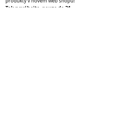
produkty v novém web shopu!
Tak neváhejte, pouze do 31. 
května.
Nejnovější příspěvky
Zobrazit vše