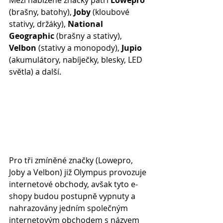
Mezi nabízené značky patří 
Lowepro
(brašny, batohy), 
Joby
 (kloubové 
stativy, držáky), 
National 
Geographic
 (brašny a stativy), 
Velbon
 (stativy a monopody), 
Jupio 
(akumulátory, nabíječky, blesky, LED 
světla) a další.
Pro tři zmíněné značky (Lowepro, 
Joby a Velbon) již Olympus provozuje 
internetové obchody, avšak tyto e-
shopy budou postupně vypnuty a 
nahrazovány jedním společným 
internetovým obchodem s názvem 