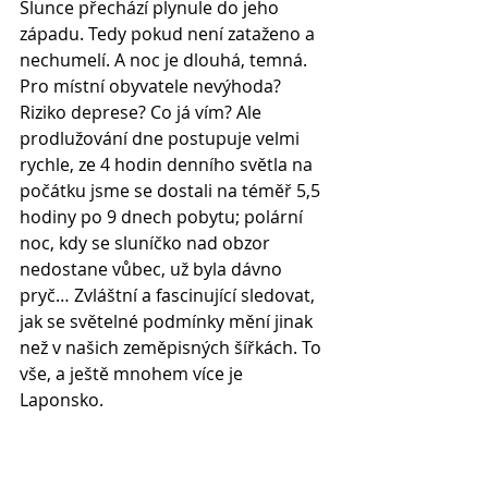
Slunce přechází plynule do jeho 
západu. Tedy pokud není zataženo a 
nechumelí. A noc je dlouhá, temná. 
Pro místní obyvatele nevýhoda? 
Riziko deprese? Co já vím? Ale 
prodlužování dne postupuje velmi 
rychle, ze 4 hodin denního světla na 
počátku jsme se dostali na téměř 5,5 
hodiny po 9 dnech pobytu; polární 
noc, kdy se sluníčko nad obzor 
nedostane vůbec, už byla dávno 
pryč… Zvláštní a fascinující sledovat, 
jak se světelné podmínky mění jinak 
než v našich zeměpisných šířkách. To 
vše, a ještě mnohem více je 
Laponsko.