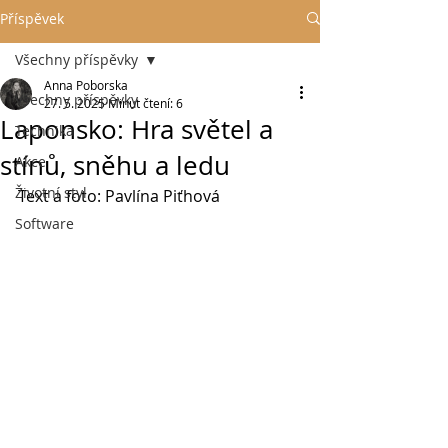
Příspěvek
Všechny příspěvky
Anna Poborska
Všechny příspěvky
27. 5. 2025
Minut čtení: 6
Laponsko: Hra světel a
Technika
stínů, sněhu a ledu
Akce
Životní styl
Text a foto: Pavlína Piťhová
Software