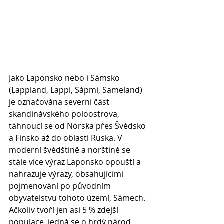
Jako Laponsko nebo i Sámsko 
(Lappland, Lappi, Sápmi, Sameland) 
je označována severní část 
skandinávského poloostrova, 
táhnoucí se od Norska přes Švédsko 
a Finsko až do oblasti Ruska. V 
moderní švédštině a norštině se 
stále více výraz Laponsko opouští a 
nahrazuje výrazy, obsahujícími 
pojmenování po původním 
obyvatelstvu tohoto území, Sámech. 
Ačkoliv tvoří jen asi 5 % zdejší 
populace, jedná se o hrdý národ. 