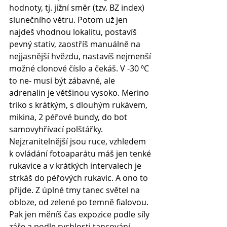
hodnoty, tj. jižní směr (tzv. BZ index) 
slunečního větru. Potom už jen 
najdeš vhodnou lokalitu, postavíš 
pevný stativ, zaostříš manuálně na 
nejjasnější hvězdu, nastavíš nejmenší 
možné clonové číslo a čekáš. V -30 ºC 
to ne- musí být zábavné, ale 
adrenalin je většinou vysoko. Merino 
triko s krátkým, s dlouhým rukávem, 
mikina, 2 péřové bundy, do bot 
samovyhřívací polštářky. 
Nejzranitelnější jsou ruce, vzhledem 
k ovládání fotoaparátu máš jen tenké 
rukavice a v krátkých intervalech je 
strkáš do péřových rukavic. A ono to 
přijde. Z úplné tmy tanec světel na 
obloze, od zelené po temně fialovou. 
Pak jen měníš čas expozice podle síly 
záře a podle rychlosti tancování 