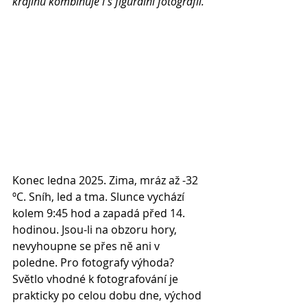
krajinu kombinuje i s figurální fotografií.
Konec ledna 2025. Zima, mráz až -32 
ºC. Sníh, led a tma. Slunce vychází 
kolem 9:45 hod a zapadá před 14. 
hodinou. Jsou-li na obzoru hory, 
nevyhoupne se přes ně ani v 
poledne. Pro fotografy výhoda? 
Světlo vhodné k fotografování je 
prakticky po celou dobu dne, východ 