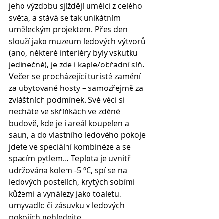
jeho výzdobu sjíždějí umělci z celého 
světa, a stává se tak unikátním 
uměleckým projektem. Přes den 
slouží jako muzeum ledových výtvorů 
(ano, některé interiéry byly vskutku 
jedinečné), je zde i kaple/obřadní síň. 
Večer se procházející turisté zamění 
za ubytované hosty – samozřejmě za 
zvláštních podmínek. Své věci si 
necháte ve skříňkách ve zděné 
budově, kde je i areál koupelen a 
saun, a do vlastního ledového pokoje 
jdete ve speciální kombinéze a se 
spacím pytlem… Teplota je uvnitř 
udržována kolem -5 ºC, spí se na 
ledových postelích, krytých sobími 
kůžemi a vynálezy jako toaletu, 
umyvadlo či zásuvku v ledových 
pokojích nehledejte…