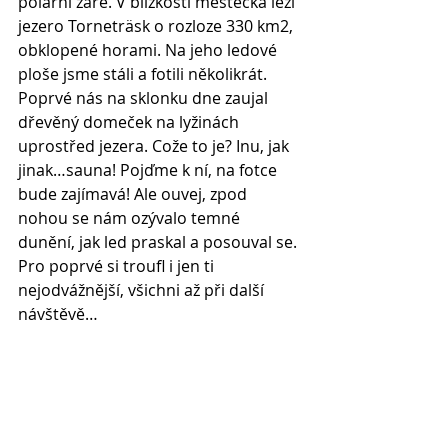
polární záře. V blízkosti městečka leží 
jezero Torneträsk o rozloze 330 km2, 
obklopené horami. Na jeho ledové 
ploše jsme stáli a fotili několikrát. 
Poprvé nás na sklonku dne zaujal 
dřevěný domeček na lyžinách 
uprostřed jezera. Cože to je? Inu, jak 
jinak…sauna! Pojďme k ní, na fotce 
bude zajímavá! Ale ouvej, zpod 
nohou se nám ozývalo temné 
dunění, jak led praskal a posouval se. 
Pro poprvé si troufl i jen ti 
nejodvážnější, všichni až při další 
návštěvě…