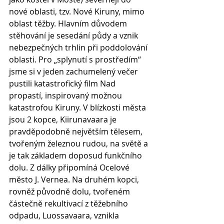
nové oblasti, tzv. Nové Kiruny, mimo 
oblast těžby. Hlavním důvodem 
stěhování je sesedání půdy a vznik 
nebezpečných trhlin při poddolování 
oblasti. Pro „splynutí s prostředím“ 
jsme si v jeden zachumelený večer 
pustili katastrofický film Nad 
propastí, inspirovaný možnou 
katastrofou Kiruny. V blízkosti města 
jsou 2 kopce, Kiirunavaara je 
pravděpodobně největším tělesem, 
tvořeným železnou rudou, na světě a 
je tak základem doposud funkčního 
dolu. Z dálky připomíná Ocelové 
město J. Vernea. Na druhém kopci, 
rovněž původně dolu, tvořeném 
částečně rekultivací z těžebního 
odpadu, Luossavaara, vznikla 