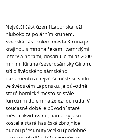
Největší část území Laponska leží 
hluboko za polárním kruhem. 
Švédská část kolem města Kiruna je 
krajinou s mnoha řekami, zamrzlými 
jezery a horami, dosahujícími až 2000 
m n.m. Kiruna (severosámsky Giron), 
sídlo švédského sámského 
parlamentu a největší městské sídlo 
ve švédském Laponsku, je původně 
staré hornické město se stále 
funkčním dolem na železnou rudu. V 
současné době je původní staré 
město likvidováno, památky jako 
kostel a stará hasičská zbrojnice 
budou přesunuty vcelku (podobně 
jako kostel v Mostě) severněji do 