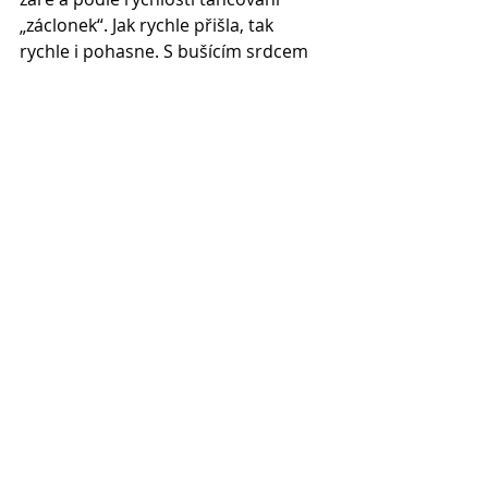
„záclonek“. Jak rychle přišla, tak 
rychle i pohasne. S bušícím srdcem 
sedáš do auta a hajdy na ubytování. 
A ona se zase rozsvítí! Zastavuješ na 
kraji silnice, odpočívadla a krajnice 
jsou zahrnuté sněhem, zaostříš, 
vyfotíš a kruci! Neuvědomíš si, že 
zadní světla auta zbarví snímek do 
ruda. Zhasněte ta světla! A tak stojíš 
a fotíš na hlavní silnici u 
neosvětleného auta, s malou 
dušičkou – naštěstí se první auto 
objeví až zhruba po 20 minutách. 
Takže rychle nastartovat, rozsvítit a 
dát o sobě vědět…