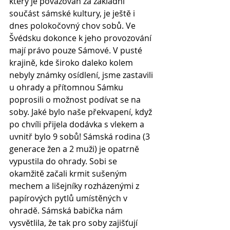
který je považován za základní 
součást sámské kultury, je ještě i 
dnes polokočovný chov sobů. Ve 
Švédsku dokonce k jeho provozování 
mají právo pouze Sámové. V pusté 
krajině, kde široko daleko kolem 
nebyly známky osídlení, jsme zastavili 
u ohrady a přítomnou Sámku 
poprosili o možnost podívat se na 
soby. Jaké bylo naše překvapení, když 
po chvíli přijela dodávka s vlekem a 
uvnitř bylo 9 sobů! Sámská rodina (3 
generace žen a 2 muži) je opatrně 
vypustila do ohrady. Sobi se 
okamžitě začali krmit sušeným 
mechem a lišejníky rozházenými z 
papírových pytlů umístěných v 
ohradě. Sámská babička nám 
vysvětlila, že tak pro soby zajišťují 