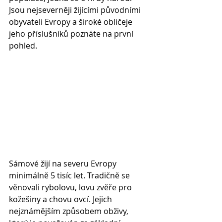
Jsou nejseverněji žijícími původními 
obyvateli Evropy a široké obličeje 
jeho příslušníků poznáte na první 
pohled. 
Sámové žijí na severu Evropy 
minimálně 5 tisíc let. Tradičně se 
věnovali rybolovu, lovu zvěře pro 
kožešiny a chovu ovcí. Jejich 
nejznámějším způsobem obživy, 