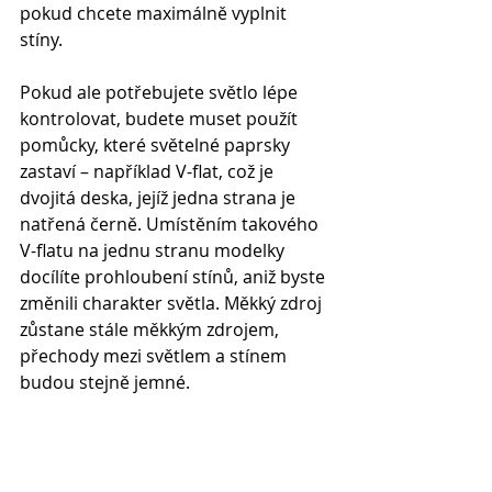
pokud chcete maximálně vyplnit 
stíny.
Pokud ale potřebujete světlo lépe 
kontrolovat, budete muset použít 
pomůcky, které světelné paprsky 
zastaví – například V-flat, což je 
dvojitá deska, jejíž jedna strana je 
natřená černě. Umístěním takového 
V-flatu na jednu stranu modelky 
docílíte prohloubení stínů, aniž byste 
změnili charakter světla. Měkký zdroj 
zůstane stále měkkým zdrojem, 
přechody mezi světlem a stínem 
budou stejně jemné.
1 Obdélníkový softbox
Obdélníkový softbox je jedním z 
nejuniverzálnějších modifikátorů 