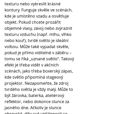
texturu nebo vykreslit krásné 
kontury. Funguje skvěle ve scénách, 
kde je umístěno vzadu a osvětluje 
objekt. Pokud chcete prozářit 
objemné vlasy, závoj nebo zvýraznit 
texturu vzduchu (např. mlhu, vlhko 
nebo kouř), tvrdé světlo je ideální 
volbou. Může také vypadat skvěle, 
pokud je přímo viditelné v záběru – 
tomu se říká „uznané světlo“. Takový 
efekt je třeba vidět v akčních 
scénách, jako třeba boxerský zápas, 
kde světlo připomíná stageový 
projektor. Nezapomeňte, že zdroj 
tvrdého světla je vždy malý. Může to 
být žárovka, baterka, ateliérový 
reflektor, nebo dokonce slunce za 
jasného dne. Ačkoliv je slunce 
obrovské, díky své vzdálenosti se 