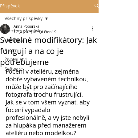
Příspěvek
Všechny příspěvky
Anna Poborska
Všechny příspěvky
17. 3. 2025
Minut čtení: 9
Světelné modifikátory: Jak
Technika
fungují a na co je
Akce
Životní styl
potřebujeme
Software
Focení v ateliéru, zejména 
dobře vybaveném technikou, 
může být pro začínajícího 
fotografa trochu frustrující. 
Jak se v tom všem vyznat, aby 
focení vypadalo 
profesionálně, a vy jste nebyli 
za hlupáka před manažerem 
ateliéru nebo modelkou? 