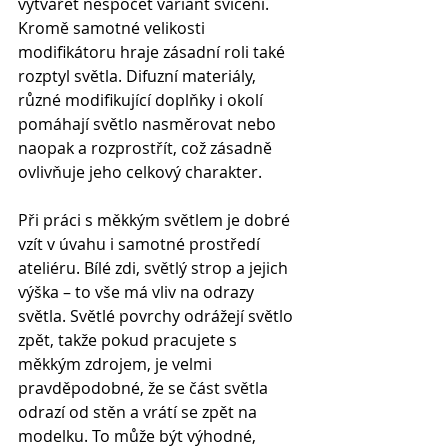
vytvářet nespočet variant svícení. 
Kromě samotné velikosti 
modifikátoru hraje zásadní roli také 
rozptyl světla. Difuzní materiály, 
různé modifikující doplňky i okolí
pomáhají světlo nasměrovat nebo 
naopak a rozprostřít, což zásadně 
ovlivňuje jeho celkový charakter.
Při práci s měkkým světlem je dobré 
vzít v úvahu i samotné prostředí 
ateliéru. Bílé zdi, světlý strop a jejich 
výška – to vše má vliv na odrazy 
světla. Světlé povrchy odrážejí světlo 
zpět, takže pokud pracujete s 
měkkým zdrojem, je velmi 
pravděpodobné, že se část světla 
odrazí od stěn a vrátí se zpět na 
modelku. To může být výhodné, 