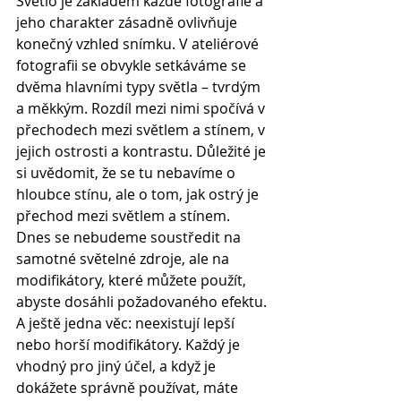
Světlo je základem každé fotografie a 
jeho charakter zásadně ovlivňuje 
konečný vzhled snímku. V ateliérové 
fotografii se obvykle setkáváme se 
dvěma hlavními typy světla – tvrdým 
a měkkým. Rozdíl mezi nimi spočívá v 
přechodech mezi světlem a stínem, v 
jejich ostrosti a kontrastu. Důležité je 
si uvědomit, že se tu nebavíme o 
hloubce stínu, ale o tom, jak ostrý je 
přechod mezi světlem a stínem. 
Dnes se nebudeme soustředit na 
samotné světelné zdroje, ale na 
modifikátory, které můžete použít, 
abyste dosáhli požadovaného efektu.
A ještě jedna věc: neexistují lepší 
nebo horší modifikátory. Každý je 
vhodný pro jiný účel, a když je 
dokážete správně používat, máte 