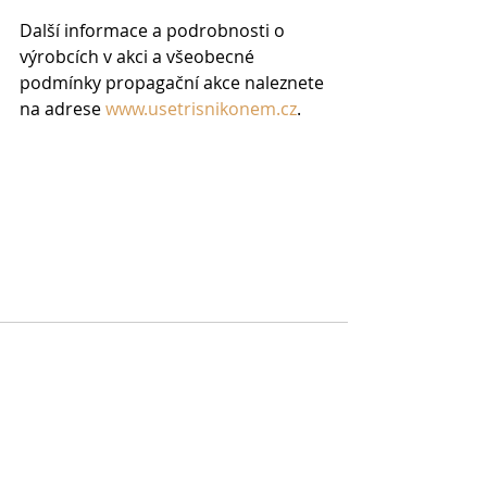
Další informace a podrobnosti o 
výrobcích v akci a všeobecné 
podmínky propagační akce naleznete 
na adrese 
www.usetrisnikonem.cz
.
Nejnovější příspěvky
Zobrazit vše