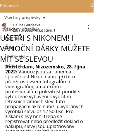
Příspěvek
Všechny příspěvky
Galina Gordeeva
Všechny příspěvky
28. 10. 2022
Minut čtení: 1
UŠETŘI S NIKONEM! I
Technika
VÁNOČNÍ DÁRKY MŮŽETE
Akce
Životní styl
MÍT SE SLEVOU
Software
Amsterdam, Nizozemsko, 28. října 
2022: 
Vánoce jsou za rohem a 
společnost Nikon nabízí při této 
příležitosti všem fotografům i 
videografům, amatérům i 
profesionálům příležitost pořídit si 
vytoužené vybavení s využitím 
letošních zimních slev. Tato 
propagační akce nabízí u vybraných 
výrobků slevu až 12 500 Kč. Pro 
získání slevy není třeba se 
registrovat nebo předložit doklad o 
nákupu, slevy jsou uplatňovány 