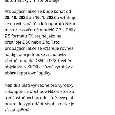
automaticky v místě prodeje.
Propagační akce se bude konat od 
28. 10. 2022 
do
 16. 1. 2023
 a vztahuje 
se na vybraná těla fotoaparátů Nikon 
mirrorless včetně modelů Z 7II, Z 6II a 
Z 5 formátu FX, stejně jako na 
přístroje Z 50 nebo Z fc. Tato 
propagační akce se vztahuje rovněž 
na digitální jednooké zrcadlovky 
včetně modelů D850 a D780, výběr 
objektivů NIKKOR a různé výrobky z 
oblasti sportovní optiky. 
Nabídka platí výhradně pro výrobky 
zakoupené v obchodě Nikon Store a 
u zúčastněných prodejců. Slevy platí 
pouze do vyprodání zásob a nelze je 
získat zpětně.