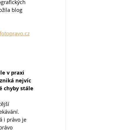
ografických 
ožila blog
otopravo.cz
e v praxi 
zniká nejvíc 
é chyby stále 
ější 
ekávání. 
 i právo je 
 právo 