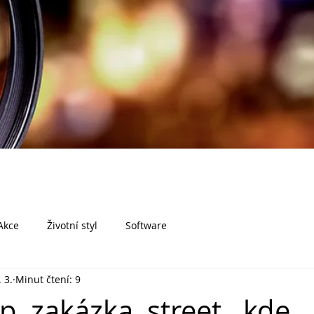
Akce
Životní styl
Software
 3.
Minut čtení: 9
, zakázka, street…kde