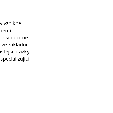
dy vznikne 
fiemi 
h sítí ocitne 
 že základní 
stější otázky 
pecializující 