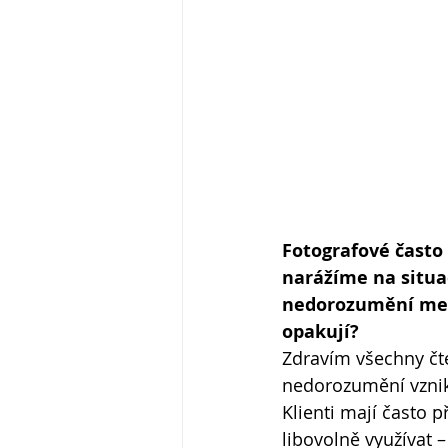
Fotografové často 
narážíme na situac
nedorozumění mezi 
opakují?
Zdravím všechny čte
nedorozumění vzniká 
Klienti mají často 
libovolně využívat – 