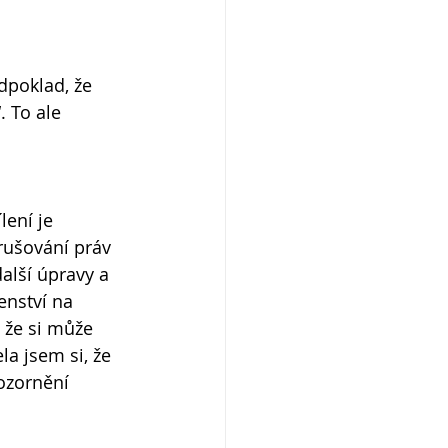
dpoklad, že 
 To ale 
lení je 
rušování práv 
další úpravy a 
enství na 
, že si může 
a jsem si, že 
ozornění 