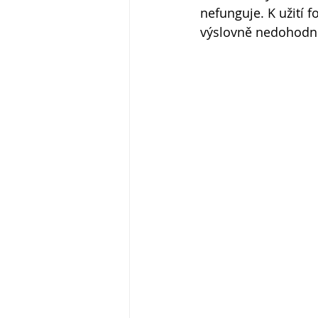
nefunguje. K užití f
výslovně nedohodno