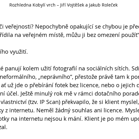
Rozhledna Kobylí vrch – Jiří Vojtěšek a Jakub Roleček
i veřejnosti? Nepochybně opakující se chybou je pře
řídila na veřejném místě, můžu ji bez omezení použít“.
o využití. 
é panují kolem užití fotografií na sociálních sítích. Sdí
neformálního, „neprávního“, přestože právě tam k po
 ať už jde o přebírání fotek bez licence, nebo o jejich 
í účel. Ještě minulý rok mě v rámci dotačního porad
astnictví (tzv. IP Scan) překvapilo, že si klient myslel
y z internetu. Neměl žádný souhlas ani licence. Myslel
 fotky na internetu nejsou k mání. Klient je po mém up
al.