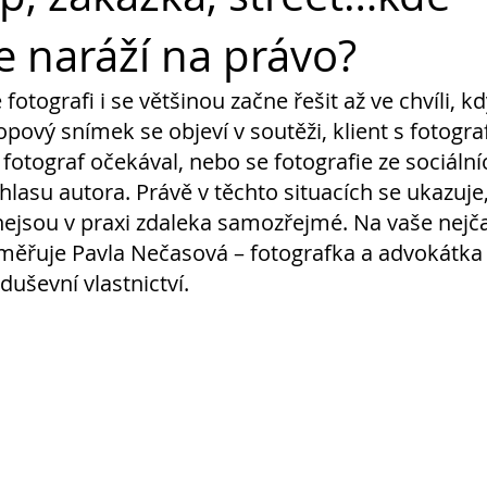
e naráží na právo?
fotografi i se většinou začne řešit až ve chvíli, k
ový snímek se objeví v soutěži, klient s fotogra
 fotograf očekával, nebo se fotografie ze sociálníc
lasu autora. Právě v těchto situacích se ukazuje,
nejsou v praxi zdaleka samozřejmé. Na vaše nejča
měřuje Pavla Nečasová – fotografka a advokátka s
duševní vlastnictví.