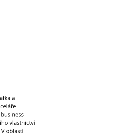
afka a 
celáře 
a business 
ho vlastnictví 
V oblasti 