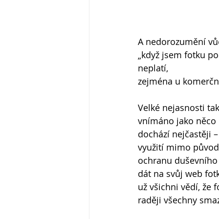
A nedorozumění vůč
„když jsem fotku po
neplatí,
zejména u komerčníh
Velké nejasnosti tak
vnímáno jako něco 
dochází nejčastěji –
využití mimo původn
ochranu duševního vl
dát na svůj web fotk
už všichni vědí, že
raději všechny smaz