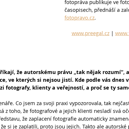
fotopráva publikuje ve fot
časopisech, přednáší a zal
fotopravo.cz
.
www.preegal.cz
 | 
www.f
říkají, že autorskému právu „tak nějak rozumí“, al
e, ve kterých si nejsou jistí. Kde podle vás dnes v
fotografy, klienty a veřejností, a proč se ty sam
náře. Co jsem za svoji praxi vypozorovala, tak nejčast
z toho, že fotografové a jejich klienti nesladí svá oč
představu, že zaplacení fotografie automaticky znamená
že si je zaplatili, proto jsou jejich. Takto ale autorské