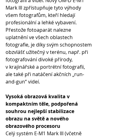
fotografií a videí. Nový OM-D E-M1 
Mark III zpřístupňuje tyto výhody 
všem fotografům, kteří hledají 
profesionální a lehké vybavení. 
Přestože fotoaparát nalezne 
uplatnění ve všech oblastech 
fotografie, je díky svým schopnostem 
obzvlášť užitečný v terénu, např. při 
fotografování divoké přírody, 
v krajinářské a portrétní fotografii, 
ale také při natáčení akčních „run-
and-gun“ videí.
Vysoká obrazová kvalita v 
kompaktním těle, podpořená 
souhrou nejlepší stabilizace 
obrazu na světě a nového 
obrazového procesoru
Celý systém E-M1 Mark III (včetně 