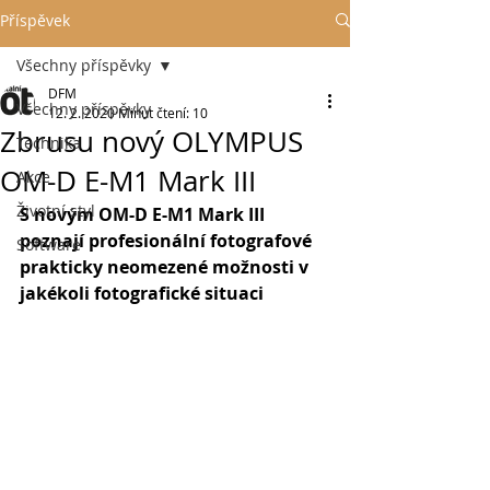
Příspěvek
Všechny příspěvky
DFM
Všechny příspěvky
12. 2. 2020
Minut čtení: 10
Zbrusu nový OLYMPUS
Technika
OM-D E-M1 Mark III
Akce
Životní styl
S novým OM-D E-M1 Mark III 
poznají profesionální fotografové 
Software
prakticky neomezené možnosti v 
jakékoli fotografické situaci