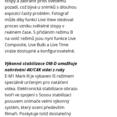
stopy a zabránit příliš světlému 
pozadí, což bývá u snímků s dlouhou 
expozicí častý problém. Fotograf 
může díky funkci Live View sledovat 
proces vzniku světelné stopy v 
reálném čase. S přidáním režimu B 
na volič režimů jsou nyní funkce Live 
Composite, Live Bulb a Live Time 
snáze dostupné a konfigurovatelné.
Výkonná stabilizace OM-D umožňuje 
nahrávání 4K/C4K videí z ruky
E-M1 Mark III je vybaven IS režimem 
speciálně určeným pro natáčení 
videa. Elektronická stabilizace obrazu 
tvoří ve spojení s 5osou stabilizací 
posuvem snímače velmi výkonný 
systém, který ocení především 
filmaři. Poskytuje totiž dostatečný 