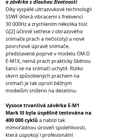
a závěrka s dlouhou životností
Díky vyspělé ultrazvukové technologii 
SSWF (která vibracemi s frekvencí 
30 000Hz a zrychlením několika tisíc 
G[2] účinně setřese z obrazového 
snímače prach a nečistoty) a nové 
povrchové úpravě snímače, 
představené poprvé v modelu OM-D 
E-M1X, nemá prach prakticky žádnou 
šanci se na snímači uchytit. Riziko 
skvrn způsobených prachem na 
snímači je tak oproti běžným 
modelům sníženo na desetinu.
Vysoce trvanlivá závěrka E-M1 
Mark III byla úspěšně testována na 
400 000 cyklů
 a nabízí tak 
mimořádnou úroveň spolehlivosti, 
která uspokojí i profesionální 