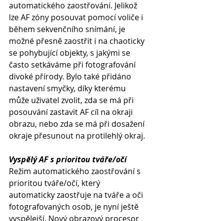
automatického zaostřování. Jelikož 
lze AF zóny posouvat pomocí voliče i 
během sekvenčního snímání, je 
možné přesně zaostřit i na chaoticky 
se pohybující objekty, s jakými se 
často setkáváme při fotografování 
divoké přírody. Bylo také přidáno 
nastavení smyčky, díky kterému 
může uživatel zvolit, zda se má při 
posouvání zastavit AF cíl na okraji 
obrazu, nebo zda se má při dosažení 
okraje přesunout na protilehlý okraj.
Vyspělý AF s prioritou tváře/očí
Režim automatického zaostřování s 
prioritou tváře/očí, který 
automaticky zaostřuje na tváře a oči 
fotografovaných osob, je nyní ještě 
vyspělejší. Nový obrazový procesor 