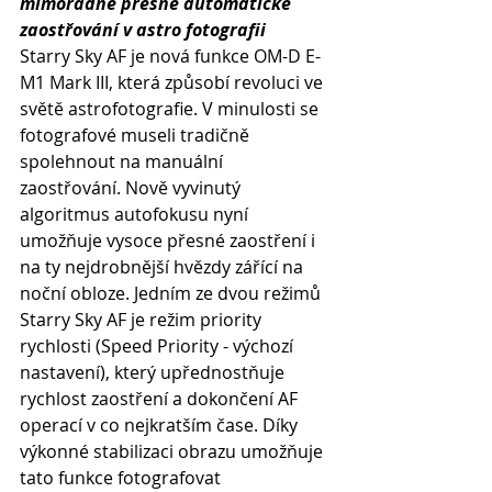
mimořádně přesné automatické 
zaostřování v astro fotografii
Starry Sky AF je nová funkce OM-D E-
M1 Mark III, která způsobí revoluci ve 
světě astrofotografie. V minulosti se 
fotografové museli tradičně 
spolehnout na manuální 
zaostřování. Nově vyvinutý 
algoritmus autofokusu nyní 
umožňuje vysoce přesné zaostření i 
na ty nejdrobnější hvězdy zářící na 
noční obloze. Jedním ze dvou režimů 
Starry Sky AF je režim priority 
rychlosti (Speed Priority - výchozí 
nastavení), který upřednostňuje 
rychlost zaostření a dokončení AF 
operací v co nejkratším čase. Díky 
výkonné stabilizaci obrazu umožňuje 
tato funkce fotografovat 