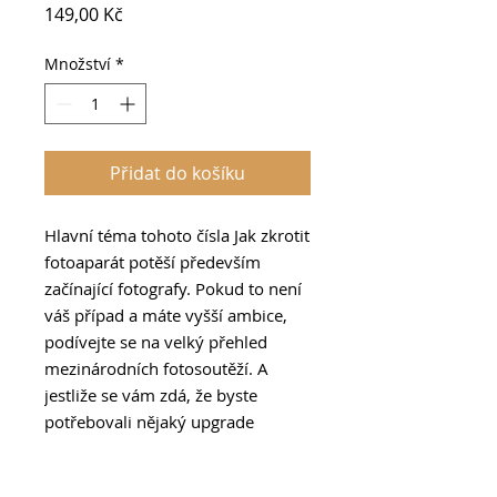
Cena
149,00 Kč
Množství
*
Přidat do košíku
Hlavní téma tohoto čísla Jak zkrotit
fotoaparát potěší především
začínající fotografy. Pokud to není
váš případ a máte vyšší ambice,
podívejte se na velký přehled
mezinárodních fotosoutěží. A
jestliže se vám zdá, že byste
potřebovali nějaký upgrade
fotovýbavy, v tomto čísle najdete
test vlajkové lodi Olympusu OM-D