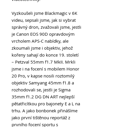
Vyzkoušeli jsme Blackmagic v 6K
videu, sepsali jsme, jak si vybrat
správný dron, zvažovali jsme, jestli
je Canon EOS 90D opravdovým
vrcholem APS-C nabídky, ale
zkoumali jsme i objektiv, jehož
kořeny sahají do konce 19. století
– Petzval 55mm f1.7 MkII. Mrkli
jsme i na focení s mobilem Honor
20 Pro, v kapse nosili roztomilý
objektiv Samyang 45mm f1.8 a
rozhodovali se, jestli je Sigma
35mm f1.2 DG DN ART nejlepší
pětatřicítkou pro bajonety E a L na
trhu. A jako bonbonek přinášíme
jako první tištěnou reportáž z
prvního focení sportu s