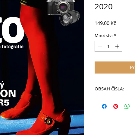
2020
Cena
149,00 Kč
Množství
*
Př
OBSAH ČÍSLA:
Vaše fotografie
Představujeme nejl
Zvíře v pohybu
Sledování pohybu 
Dynamicky rozmaza