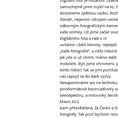
Digitální foto je instantní: cvak
Samozřejmě jsme zvyklí na to, ž
dostaneme zpětnou vazbu. Rozho
čtenáři, nejenom zdrojem cenné 
odborným fotografickým kamará
vaše snímky. Už jsme začali sou
Digitálního fota a rádi v ní
uvítáme i další klenoty: nejlepš
„Vaše fotografie“, a vítěz měsíc
Jak jste si už všimli, máme dalš
mobilem. Byli jsme ohromení, jak
tento měsíc! Tak se jimi pochlu
vás zapojit se do další výzvy.
Nezapomínáme ani na techniku: 
plnoformátové bezzrcadlovky od
teleobjektivu, a milovníky aerof
Mavic Air2.
Jsem přesvědčená, že Česko a S
fotografy. Tak proč bychom nezav