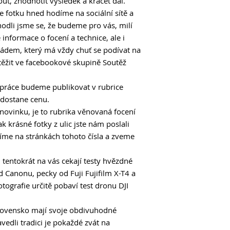
nout, zhodnotit výsledek a kráčet dál.
Co mají společného 
s Craigem McDean
e fotku hned hodíme na sociální sítě a
dli jsme se, že budeme pro vás, milí
Úpravy
informace o focení a technice, ale i
Retušování a uměle
dem, který má vždy chuť se podívat na
Lightroomu a Affinit
těžit ve facebookové skupině Soutěž
Nezapomeňte stáhno
í práce budeme publikovat v rubrice
Mobilografie v ulic
Neskutečně krásné 
e dostane cenu.
našich čtenářů.
í novinku, je to rubrika věnovaná focení
A co nám ukážete př
 krásné fotky z ulic jste nám poslali
bíme na stránkách tohoto čísla a zveme
DJI Mavic Air 2
Na tenhle dron se s
tentokrát na vás cekají testy hvězdné
člověk zatouží
 Canonu, pecky od Fuji Fujifilm X-T4 a
Fujifilm X-T4
otografie určitě pobaví test dronu DJI
Je nová bezzrcadlov
pokročilé nadšence,
lovensko mají svoje obdivuhodné
tím nejlepším mode
edli tradici je pokaždé zvát na