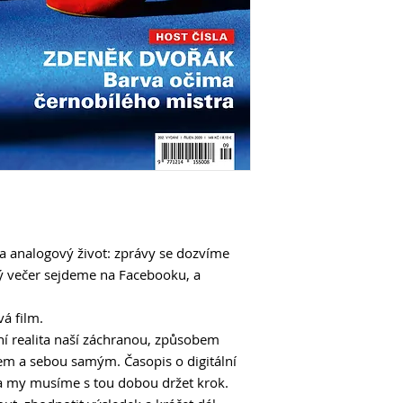
Mrknete se na naše 
Neskutečné portrét
Jednoduchý trik, kt
udělat vzdušný sní
Kreativní využití b
Barvy, barvy, barvy
jejich roli ve fotograf
Foto aktivity
S foťákem v rukou s
tento článek a nad
a analogový život: zprávy se dozvíme
nápadů!
dý večer sejdeme na Facebooku, a
Zdenek Dvořák: Bar
Pokud neznáte fotk
vá film.
čelist, a když ho už 
lní realita naší záchranou, způsobem
užijete
em a sebou samým. Časopis o digitální
, a my musíme s tou dobou držet krok.
Módní fotograf Cr