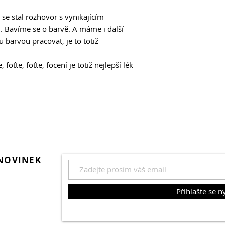
Canon EOS R5
se stal rozhovor s vynikajícím
Kombinace nepřekon
Bavíme se o barvě. A máme i další
fantastického videa:
plnoformátová bezz
u barvou pracovat, je to totiž
Skupinový test tel
 foťte, foťte, focení je totiž nejlepší lék
S ultrazoomovým ob
prakticky cokoli v l
je mají tolik v oblib
a výletníci…
 NOVINEK
Přihlašte se n
ilovník
gií má svůj