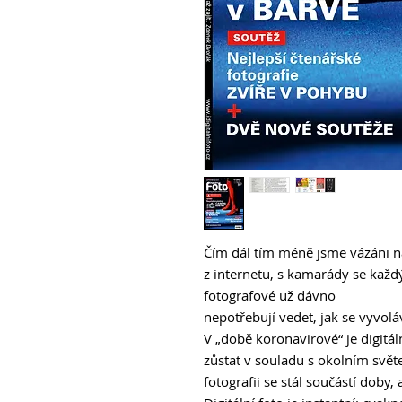
Čím dál tím méně jsme vázáni n
z internetu, s kamarády se kaž
fotografové už dávno
nepotřebují vedet, jak se vyvolá
V „době koronavirové“ je digitá
zůstat v souladu s okolním svět
fotografii se stál součástí doby