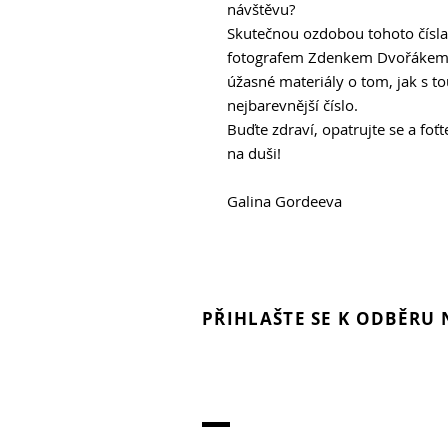
návštěvu?
Skutečnou ozdobou tohoto čísla 
fotografem Zdenkem Dvořákem. 
úžasné materiály o tom, jak s to
nejbarevnější číslo.
Buďte zdraví, opatrujte se a foťte,
na duši!
Galina Gordeeva
PŘIHLAŠTE SE K ODBĚRU
Každý fotograf a m
fotovideo technolo