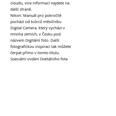
cloudu, více informací najdete na
další straně.
Nikon: Manuál pro pokročilé
pochází od tvůrců měsíčníku
Digital Camera, který vychází v
mnoha zemích, v Česku pod
názvem Digitální foto. Další
fotografickou inspiraci tak můžete
čerpat přímo v tomto titulu.
Speciální vydání Digitálního fota
Nikon: Manuál pro pokročilé je k
dostání v trafikách, ve FotoŠkoda a
v našem e-shopu.
Objednat si ho můžete také
telefonicky nebo e-mailem:
tel: +420 212 247 373, e-mail:
redakce@digifotomag.cz