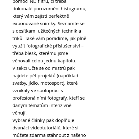
pomocí ND filtrů, či třeba
dokonalé porozumění histogramu,
který vám zajistí perfektně
exponované snímky. Seznamte se
s desítkami užitečných technik a
triků. Také vám poradíme, jak plně
využít fotografické příslušenství –
třeba blesk, kterému jsme
věnovali celou jednu kapitolu.
V sekci Učte se od mistrů pak
najdete pět projektů (například
svatby, jídlo, motosport), které
vznikaly ve spolupráci s
profesionálními fotografy, kteří se
daným tématům intenzivně
věnují.
Vybrané články pak doplňuje
dvanáct videotutoriálů, které si
můžete zdarma stáhnout z našeho