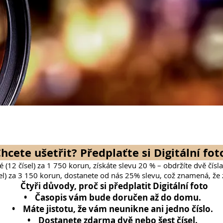
hcete ušetřit? Předplaťte si Digitální fot
é (12 čísel) za 1 750 korun, získáte slevu 20 % – obdržíte dvě čísla
el) za 3 150 korun, dostanete od nás 25% slevu, což znamená, že z
Čtyři důvody, proč si předplatit Digitální foto
• Časopis vám bude doručen až do domu.
• Máte jistotu, že vám neunikne ani jedno číslo.
• Dostanete zdarma dvě nebo šest čísel.