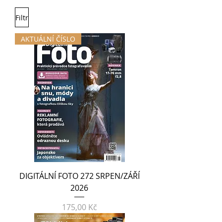
Filtr
AKTUÁLNÍ ČÍSLO
DIGITÁLNÍ FOTO 272 SRPEN/ZÁŘÍ
2026
Cena
175,00 Kč