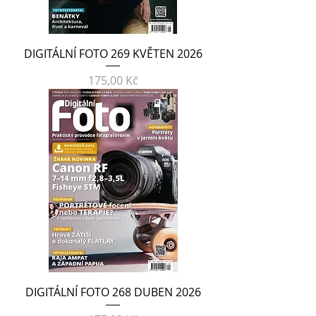
DIGITÁLNÍ FOTO 269 KVĚTEN 2026
Cena
175,00 Kč
DIGITÁLNÍ FOTO 268 DUBEN 2026