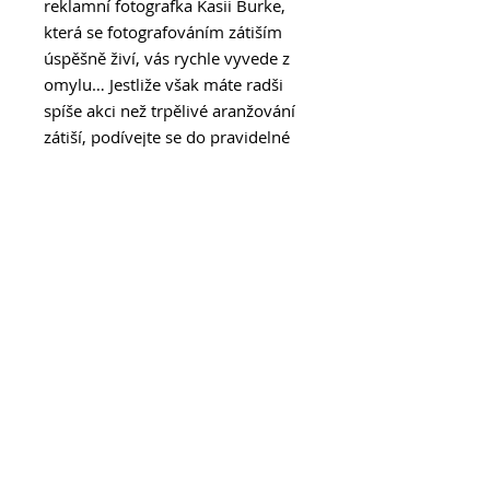
reklamní fotografka Kasii Burke,
která se fotografováním zátiším
úspěšně živí, vás rychle vyvede z
omylu… Jestliže však máte radši
spíše akci než trpělivé aranžování
zátiší, podívejte se do pravidelné
rubriky Profi zóna a dozvíte se, jak
komerčně fotografovat maturitní
plesy, koncerty, večírky a další
školní akce… V rubrice Fotovýbava
pak najdete velký srovnávací test
super teleobjektivů a ještě větší
test makroobjektivů, do nějž jsme
zařadili osm nejžádanějších
modelů na trhu. Blíže jsme se také
podívali na novou vlajkovou loď
Fujifilmu.