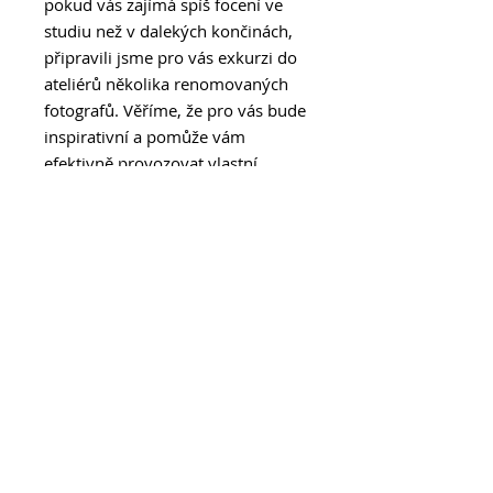
pokud vás zajímá spíš focení ve
studiu než v dalekých končinách,
připravili jsme pro vás exkurzi do
ateliérů několika renomovaných
fotografů. Věříme, že pro vás bude
inspirativní a pomůže vám
efektivně provozovat vlastní
studio. V pravidelné rubrice
fotovýbava pak najdete velký
srovnávací test pevných 35mm
objektivů, recenzi cenově
dostupné zrcadlovky od Canonu či
nejnovějšího přírůstku oblíbené
řady Art objektivu Sigma 105 mm
f1,4 DG HSM Art. Otestovali jsme i
dvě špičkové fotobrašny: Peak
Design na odpolední procházku či
Vanguard pro válečné reportéry.