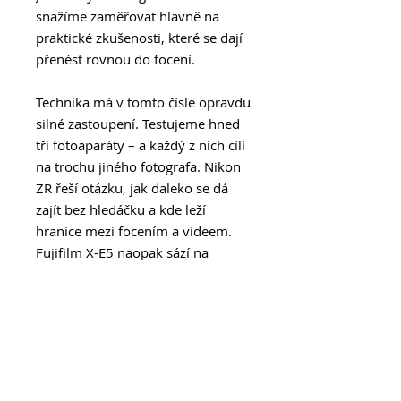
snažíme zaměřovat hlavně na
praktické zkušenosti, které se dají
přenést rovnou do focení.
Technika má v tomto čísle opravdu
silné zastoupení. Testujeme hned
tři fotoaparáty – a každý z nich cílí
na trochu jiného fotografa. Nikon
ZR řeší otázku, jak daleko se dá
zajít bez hledáčku a kde leží
hranice mezi focením a videem.
Fujifilm X-E5 naopak sází na
klasický vzhled, špičkový APS-C
snímač a radost z každodenního
focení. Panasonic Lumix DC-S9
ukazuje, že i plnoformát může být
kompaktní a nenápadný, aniž by
přišel o výkon.