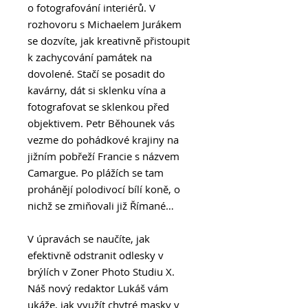
o fotografování interiérů. V
rozhovoru s Michaelem Jurákem
se dozvíte, jak kreativně přistoupit
k zachycování památek na
dovolené. Stačí se posadit do
kavárny, dát si sklenku vína a
fotografovat se sklenkou před
objektivem. Petr Běhounek vás
vezme do pohádkové krajiny na
jižním pobřeží Francie s názvem
Camargue. Po plážích se tam
prohánějí polodivocí bílí koně, o
nichž se zmiňovali již Římané…
V úpravách se naučíte, jak
efektivně odstranit odlesky v
brýlích v Zoner Photo Studiu X.
Náš nový redaktor Lukáš vám
ukáže, jak využít chytré masky v