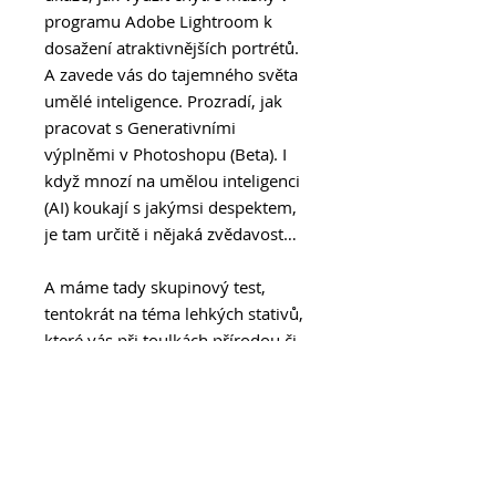
programu Adobe Lightroom k
dosažení atraktivnějších portrétů.
A zavede vás do tajemného světa
umělé inteligence. Prozradí, jak
pracovat s Generativními
výplněmi v Photoshopu (Beta). I
když mnozí na umělou inteligenci
(AI) koukají s jakýmsi despektem,
je tam určitě i nějaká zvědavost…
A máme tady skupinový test,
tentokrát na téma lehkých stativů,
které vás při toulkách přírodou či
na cestách příliš nezatíží. Pro
milovníky dronů jsme otestovali
malý dron s velkými možnostmi s
názvem DJI Mini 3 Pro. Prý se
vejde do kapsy u kalhot!