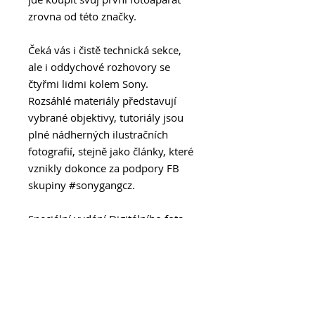
zrovna od této značky.
Čeká vás i čistě technická sekce,
ale i oddychové rozhovory se
čtyřmi lidmi kolem Sony.
Rozsáhlé materiály představují
vybrané objektivy, tutoriály jsou
plné nádherných ilustračních
fotografií, stejně jako články, které
vznikly dokonce za podpory FB
skupiny #sonygangcz.
Speciální vydání Digitálního fota -
SONY: Průvodce fotografováním
bude k dostání v trafikách a
dalších prodejců od 10. Října
2019.