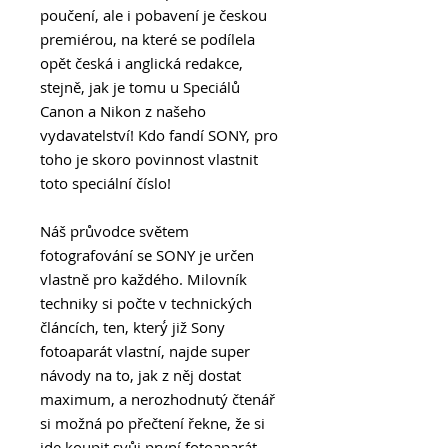
poučení, ale i pobavení je českou
premiérou, na které se podílela
opět česká i anglická redakce,
stejně, jak je tomu u Speciálů
Canon a Nikon z našeho
vydavatelství! Kdo fandí SONY, pro
toho je skoro povinnost vlastnit
toto speciální číslo!
Náš průvodce světem
fotografování se SONY je určen
vlastně pro každého. Milovník
techniky si počte v technických
článcích, ten, který́ již Sony
fotoaparát vlastní, najde super
návody na to, jak z něj dostat
maximum, a nerozhodnutý čtenář
si možná po přečtení řekne, že si
jde koupit svůj první fotoaparát