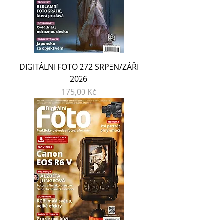
DIGITÁLNÍ FOTO 272 SRPEN/ZÁŘÍ
2026
Cena
175,00 Kč