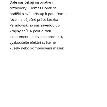
Dále nás čekají inspirativní
rozhovory – Tomáš Horák se
podělil o svůj přístup k pouličnímu
focení a báječné práce Leszka
Paradowskiho nás zavedou do
krajiny snů. A pokud rádi
experimentujete v postprodukci,
vyzkoušejte efektní světelné
kužely nebo kombinování masek
pro ještě dynamičtější snímky.
Samozřejmě nechybí ani technické
testy. Podívali jsme se na horké
novinky jako Fujifilm X-M5, Canon
RF 16–28 mm f2,8 a univerzální
superzoom Nikkor Z 28–400 mm.
A pokud hledáte něco fakt
kompaktního, máme tu i
„sušenku“ od Laowy – objektiv,