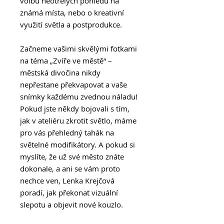
volbu neotřelých pohledů na
známá místa, nebo o kreativní
využití světla a postprodukce.
Začneme vašimi skvělými fotkami
na téma „Zvíře ve městě“ –
městská divočina nikdy
nepřestane překvapovat a vaše
snímky každému zvednou náladu!
Pokud jste někdy bojovali s tím,
jak v ateliéru zkrotit světlo, máme
pro vás přehledný tahák na
světelné modifikátory. A pokud si
myslíte, že už své město znáte
dokonale, a ani se vám proto
nechce ven, Lenka Krejčová
poradí, jak překonat vizuální
slepotu a objevit nové kouzlo.