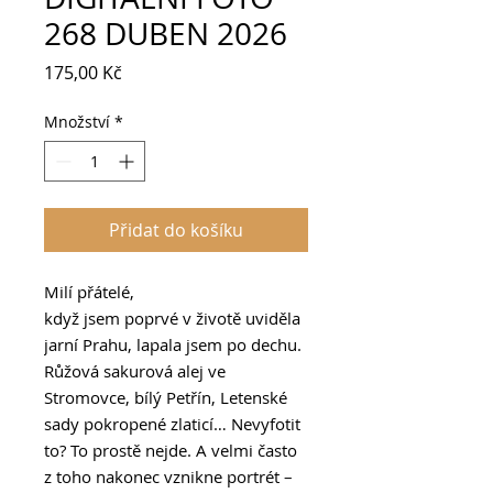
268 DUBEN 2026
Cena
175,00 Kč
Množství
*
Přidat do košíku
Milí přátelé,
když jsem poprvé v životě uviděla
jarní Prahu, lapala jsem po dechu.
Růžová sakurová alej ve
Stromovce, bílý Petřín, Letenské
sady pokropené zlaticí… Nevyfotit
to? To prostě nejde. A velmi často
z toho nakonec vznikne portrét –