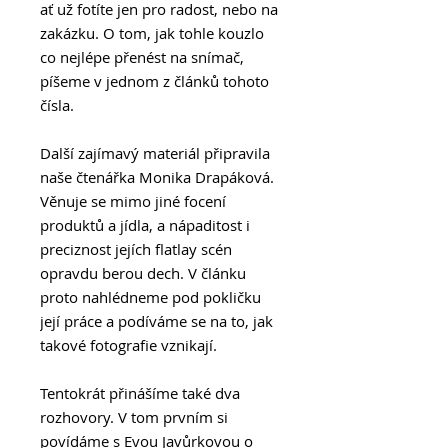
ať už fotíte jen pro radost, nebo na
zakázku. O tom, jak tohle kouzlo
co nejlépe přenést na snímač,
píšeme v jednom z článků tohoto
čísla.
Další zajímavý materiál připravila
naše čtenářka Monika Drapáková.
Věnuje se mimo jiné focení
produktů a jídla, a nápaditost i
preciznost jejích flatlay scén
opravdu berou dech. V článku
proto nahlédneme pod pokličku
její práce a podíváme se na to, jak
takové fotografie vznikají.
Tentokrát přinášíme také dva
rozhovory. V tom prvním si
povídáme s Evou Javůrkovou o