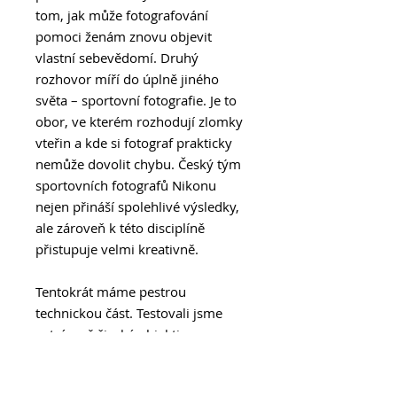
tom, jak může fotografování
pomoci ženám znovu objevit
vlastní sebevědomí. Druhý
rozhovor míří do úplně jiného
světa – sportovní fotografie. Je to
obor, ve kterém rozhodují zlomky
vteřin a kde si fotograf prakticky
nemůže dovolit chybu. Český tým
sportovních fotografů Nikonu
nejen přináší spolehlivé výsledky,
ale zároveň k této disciplíně
přistupuje velmi kreativně.
Tentokrát máme pestrou
technickou část. Testovali jsme
extrémně široké objektivy:
sedmičku a 7–14 mm od Canonu i
devítku od Viltroxu. K tomu