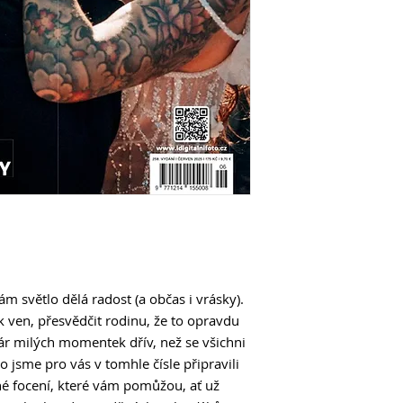
Léto je nejvyšší ča
rodinných portrétů
ověřených tipů, se 
26 Praktický průvod
fotografy
Pokud se chystáte v
fotografie, tady naj
který si vším prošel 
38 Zúčastnit se sout
Fotografických soutě
a většina z nich ješt
tom neztratit a vybr
Nega
50 Jak to chodí v p
Výživný rozhovor s
ranách, zatýkání, adr
nám světlo dělá radost (a občas i vrásky).
nevyfotí lidskou tra
ťák ven, přesvědčit rodinu, že to opravdu
62 Zoner Photo Stu
pár milých momentek dřív, než se všichni
3 tipy, jak kreativn
 jsme pro vás v tomhle čísle připravili
64 Výměna oblohy u
né focení, které vám pomůžou, ať už
Photoshopu