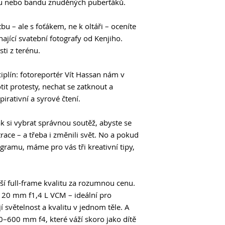
Ukážeme vám jeden 
ku nebo bandu znuděných puberťáků.
precizní výběr slož
66 Efekt zasněné f
bu – ale s foťákem, ne k oltáři – oceníte
Tento styl úpravy j
ající svatební fotografy od Kenjiho.
kresbou a jemným po
ti z terénu.
naučíte, jak vašim 
snu
iplín: fotoreportér Vít Hassan nám v
68 Mobilografie
tit protesty, nechat se zatknout a
Představujeme nejle
74 Nikon Z5 II
pirativní a syrové čtení.
Nový snímač, rychlý 
dělají výjimečný fo
k si vybrat správnou soutěž, abyste se
78 Canon RF 20 mm
trace – a třeba i změnili svět. No a pokud
Novinka RF 20 mm f
agramu, máme pro vás tři kreativní tipy,
uvedeným verzím 2
VCM.
82 Sigma 300-600 
S délkou půl metru 
áší full-frame kvalitu za rozumnou cenu.
působí jako Godzilla
 20 mm f1,4 L VCM – ideální pro
předraženou činku, n
jí světelnost a kvalitu v jednom těle. A
peníze?
0–600 mm f4, které váží skoro jako dítě
86 Manfrotto 055C