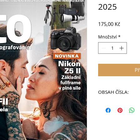
2025
Cena
175,00 Kč
Množství
*
Př
OBSAH ČÍSLA:
Digitální foto 258
Červen 2025
V tomto vydání najd
6 Vaše fotografie
Nejlepší čtenářské 
14 20 tipů na skvěl