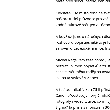
máte před sebou batole, babič
Chystáte-li se místo toho na svat
náš praktický průvodce pro začín
Žádné cukrové řeči, jen zkušenos
A když už jsme u náročných disc
rozhovoru popisuje, jaké to je fo
zároveň držet etické hranice. Ins
Michal Nega vám zase poradí, ja
neztratili v moři poplatků a frus
chcete svět měnit raději na Inst
jak na to stylově v Zoneru.
A teď technika! Nikon Z5 II přin
Canon představuje nový širokáč
fotografy i video tvůrce, co milu
Sigma? Ta přišla s monstrem 30