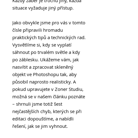
Každý záběr je trochu jiný, každá
situace vyžaduje jiný přístup.
Jako obvykle jsme pro vás v tomto
čísle připravili hromadu
praktických tipů a technických rad.
Vysvětlíme si, kdy se vyplatí
sáhnout po trvalém světle a kdy
po záblesku. Ukážeme vám, jak
nasvítit a zpracovat skleněný
objekt ve Photoshopu tak, aby
působil naprosto realisticky. A
pokud upravujete v Zoner Studiu,
možná se v našem článku poznáte
– shrnuli jsme totiž šest
nejčastějších chyb, kterých se při
editaci dopouštíme, a nabídli
řešení, jak se jim vyhnout.