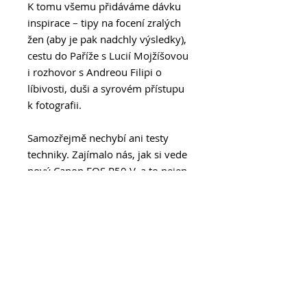
K tomu všemu přidáváme dávku
inspirace – tipy na focení zralých
žen (aby je pak nadchly výsledky),
cestu do Paříže s Lucií Mojžíšovou
i rozhovor s Andreou Filipi o
líbivosti, duši a syrovém přístupu
k fotografii.
Samozřejmě nechybí ani testy
techniky. Zajímalo nás, jak si vede
nový Canon EOS R50 V, a to nejen
při videu, ale i při klasickém
focení. Vyzkoušeli jsme také
několik objektivů, od kompaktní
osmadvacítky Canon RF až po
super světelnou Sigmu 12 mm. A
kdo hledá spolehlivého společníka
na cesty, může se začíst do
recenze stativu Peak Design Pro