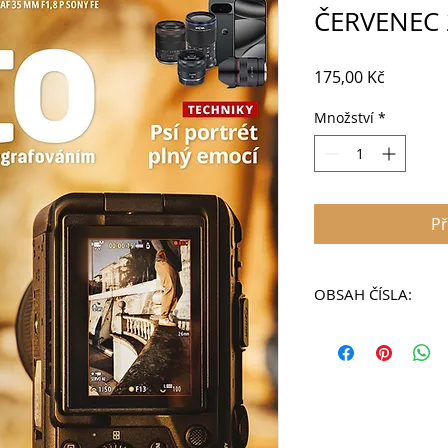
ČERVENEC 
Cena
175,00 Kč
Množství
*
Př
OBSAH ČÍSLA:
Digitální foto 271
Červenec 2026
V tomto vydání najd
6 Vaše fotografie
Nejlepší čtenářské 
14 Kompaktní RGB sv