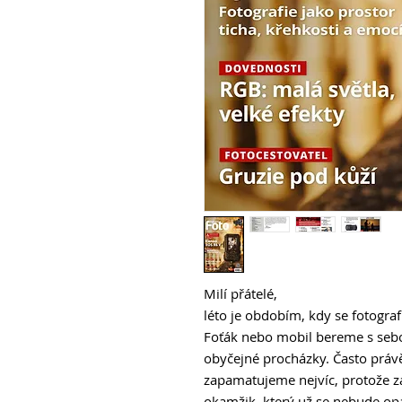
Milí přátelé,
léto je obdobím, kdy se fotograf
Foťák nebo mobil bereme s sebou
obyčejné procházky. Často právě 
zapamatujeme nejvíc, protože z
okamžik, který už se nebude op