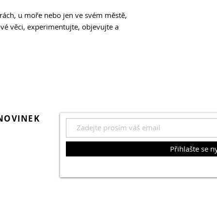
pracuje při focení i
horách, u moře nebo jen ve svém městě,
84 Canon RF 20–50
ové věci, experimentujte, objevujte a
Na papíře působí jak
video, ale v testu s
očekávání, nebo přek
nečekal
86 Canon RF 35 mm
Dává objektiv z rok
tělech, nebo je lepší
88 Laowa 65 mm f2
Je dvojnásobné zvět
 NOVINEK
výhodou, nebo jen č
technických specifi
v naší recenzi
Přihlašte se n
92 Samyang AF 35 
Výrobce slibuje ide
ilovník
světelnosti a každod
gií má svůj
zjistíme, jestli jde 
lní foto
značkám, nebo o obje
oblíbí k běžnému fo
96 V hledáčku