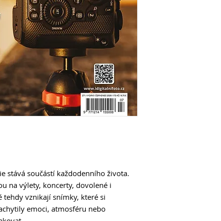
Fotíte-li v lese, na
využít mobilní bar
24 Psí portrét plný
„Páni, z těchto fote
jako by ten pejsek 
fotka má opravdu duš
Vypráví LUCIE DRI
34 Proč fotograf po
Stojí to opravdu za 
vkládáte? Zamyslí
38 Výlet do Vídně s
Spolu s novináři z c
Vídně podívat se na
novinku vyzkoušet
42 „Výjevy vytesan
ALŽBĚTA JUNGROVÁ o 
lidského těla ve foto
ie stává součástí každodenního života.
dokonalost není cíle
 na výlety, koncerty, dovolené i
50 Gruzie pod kůží
tehdy vznikají snímky, které si
Země, kde psi dopro
achytily emoci, atmosféru nebo
a lidé neztratili rad
akovat.