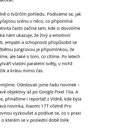
DITA KOZÁKOVÁ
60 Zoner Studio
Hromadné operace u
silně o tvůrčím pohledu. Podíváme se, jak
jednoho výsledku
yčejnou scénu v něco, co připomíná
64 Cinematický ef
ativita často začíná tam, kde si dovolíme
Tento populární efe
ká nám ukazuje, že živý a emotivní
Neural Filters, mas
ti, empatii a schopnosti přizpůsobit se
gradingu pomocí LUT
žbětou Jungrovou je připomínkou, že
66 Přirozené odstr
íme, ale také o tom, co cítíme. Po letech
Následující technik
a zároveň zachovat t
áří vlastní paralelní světy, v nichž
naprosto přirozený!
žik a krásu mimo čas.
68 Mobilografie
Představujeme nejle
íjíme. Otestovali jsme řadu novinek –
76 Google Pixel 10a
vé objektivy až po Google Pixel 10a. A
Za dobrou cenu a se
e, přinášíme i reportáž z Vídně, kde byla
mouchy?
avá novinka, Xiaomi 17T včetně Pro
80 Canon R6V
Na první pohled je t
ovnou vyzkoušet a podívat se, co v praxi
třídě dosud znali, 
, o kterém se v poslední době tolik
videu, zatímco fotog
doplněk. V testu nás