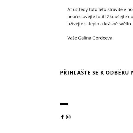
Ať už tedy toto léto strávíte v 
nepřestávejte fotit! Zkoušejte n
užívejte si teplo a krásné světlo.
Vaše Galina Gordeeva
PŘIHLAŠTE SE K ODBĚRU
Každý fotograf a m
fotovideo technolo
fotomagazín. Digitá
magazín!