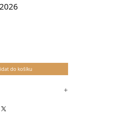
2026
idat do košíku
ete následující témata:
snímky na téma: Mokrý portrét
ěta v kreativní fotografii