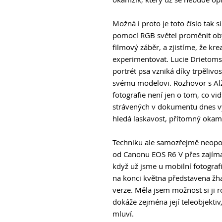
Možná i proto je toto číslo tak 
pomocí RGB světel proměnit ob
filmový záběr, a zjistíme, že kre
experimentovat. Lucie Drietoms
portrét psa vzniká díky trpělivos
svému modelovi. Rozhovor s Al
fotografie není jen o tom, co vid
strávených v dokumentu dnes vytv
hledá laskavost, přítomný okam
Techniku ale samozřejmě neopom
od Canonu EOS R6 V přes zajíma
když už jsme u mobilní fotografi
na konci května představena žh
verze. Měla jsem možnost si ji r
dokáže zejména její teleobjektiv
mluví.