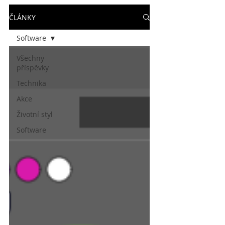
ČLÁNKY
Software
Všechny
příspěvky
Technika
Akce
Životní styl
Software