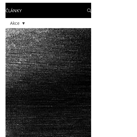
ČLÁNKY
Akce
Všechny
příspěvky
Technika
Akce
Životní
styl
Software