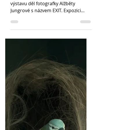
EXIT (24. 1. - 1. 3.
2020)
Trafo Gallery představuje obsáhlou
výstavu děl fotografky Alžběty
Jungrové s názvem EXIT. Expozici
šesti různorodých souborů
doplňuje...