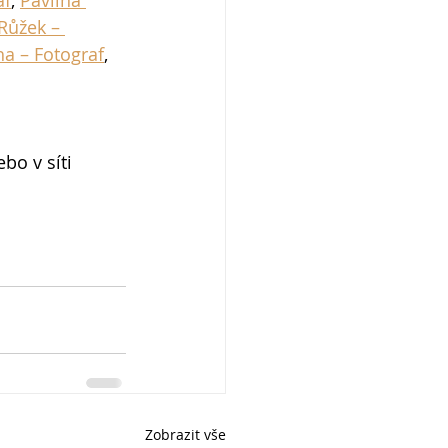
 Růžek – 
rha – Fotograf
, 
 
bo v síti 
Zobrazit vše