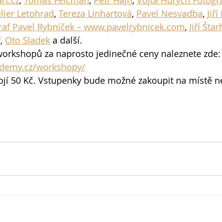
lier Letohrad
, 
Tereza Linhartová
, 
Pavel Nesvadba
, 
Jiří
raf Pavel Rybníček – www.pavelrybnicek.com
, 
Jiří Šta
f
, 
Oto Sladek
 a další.
rkshopů za naprosto jedinečné ceny naleznete zde:
ademy.cz/workshopy/
ojí 50 Kč. Vstupenky bude možné zakoupit na místě ne