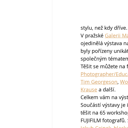
stylu, než kdy dříve.
V pražské 
Galerii M
ojedinělá výstava na
byly pořízeny uniká
společným tématem 
Těšit se můžete na f
Photographer/Educ
Tim Georgeson
, 
Woj
Krause
 a další.
Celkem vám na výst
Součástí výstavy je
těšit na 65 worksho
FUJIFILM fotografů. 
Jakub Cejpek
, 
blacka