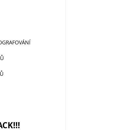
TOGRAFOVÁNÍ
FŮ
PŮ
CK!!!