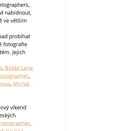
otographers, 
LM nabídnout, 
tě ve větším 
pad probíhat  
 fotografie  
tém. Jejich 
o
, 
Bobbi Lane 
hotographer
, 
hous
, 
Michal 
dový víkend 
českých 
Photographer
, 
af
, 
Pavlína 