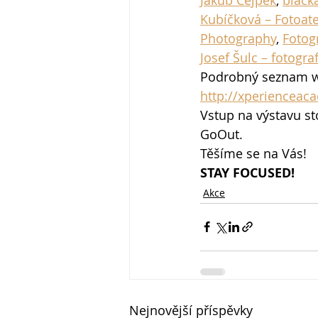
Kubíčková – Fotoate
Photography
, 
Fotog
Josef Šulc – fotogra
Podrobný seznam wo
http://xperienceac
Vstup na výstavu st
GoOut.
Těšíme se na Vás!
STAY FOCUSED!
Akce
Nejnovější příspěvky