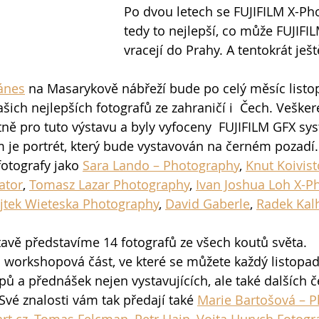
Po dvou letech se FUJIFILM X-Ph
tedy to nejlepší, co může FUJIFI
vracejí do Prahy. A tentokrát ješ
ánes
 na Masarykově nábřeží bude po celý měsíc listo
šich nejlepších fotografů ze zahraničí i  Čech. Veškeré
tně pro tuto výstavu a byly vyfoceny  FUJIFILM GFX sys
je portrét, který bude vystavován na černém pozadí.
otografy jako 
Sara Lando – Photography
, 
Knut Koivist
ator
, 
Tomasz Lazar Photography
, 
Ivan Joshua Loh X-P
tek Wieteska Photography
, 
David Gaberle
, 
Radek Kal
avě představíme 14 fotografů ze všech koutů světa.
 i workshopová část, ve které se můžete každý listopa
pů a přednášek nejen vystavujících, ale také dalších 
Své znalosti vám tak předají také 
Marie Bartošová – 
rt.cz
, 
Tomas Felcman
, 
Petr Hajn
, 
Vojta Hurych Fotogr