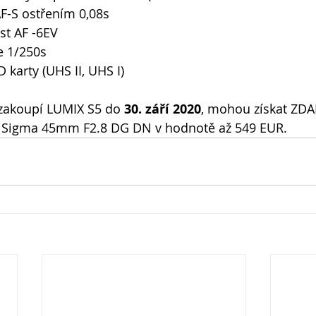
F-S ostřením 0,08s 
st AF -6EV 
e 1/250s 
 karty (UHS II, UHS I)
i zakoupí LUMIX S5 do 
30. září 2020
, mohou získat ZDA
Sigma 45mm F2.8 DG DN v hodnotě až 549 EUR.