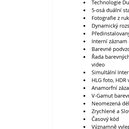
Technologie Dua
5-osá duální st
Fotografie z ru
Dynamický rozs
Předinstalovaný
Interní záznam 
Barevné podvzo
Řada barevných 
video 
Simultální Inte
HLG foto, HDR 
Anamorfní záza
V-Gamut barev
Neomezená délk
Zrychlené a Slo
Časový kód 
Významně vylepš