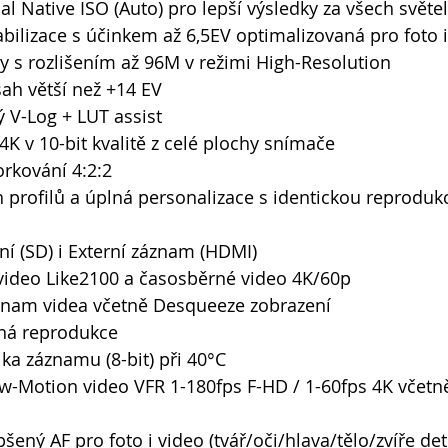
l Native ISO (Auto) pro lepší výsledky za všech světel
abilizace s účinkem až 6,5EV optimalizovaná pro foto i
ky s rozlišením až 96M v režimi High-Resolution 
ah větší než +14 EV 
 V-Log + LUT assist 
4K v 10-bit kvalitě z celé plochy snímače 
rkování 4:2:2 
profilů a úplná personalizace s identickou reprodukcí
rní (SD) i Externí záznam (HDMI) 
video Like2100 a časosběrné video 4K/60p 
nam videa včetně Desqueeze zobrazení 
ná reprodukce 
a záznamu (8-bit) při 40°C 
w-Motion video VFR 1-180fps F-HD / 1-60fps 4K včetně
ený AF pro foto i video (tvář/oči/hlava/tělo/zvíře det