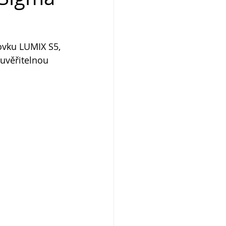
ovku LUMIX S5, 
euvěřitelnou 