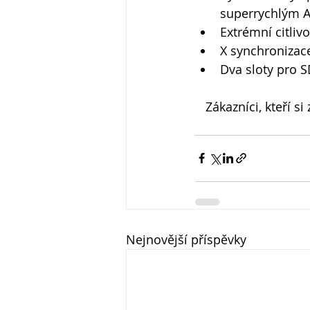
superrychlým A
Extrémní citlivo
X synchronizac
Dva sloty pro SD
Zákazníci, kteří s
Nejnovější příspěvky