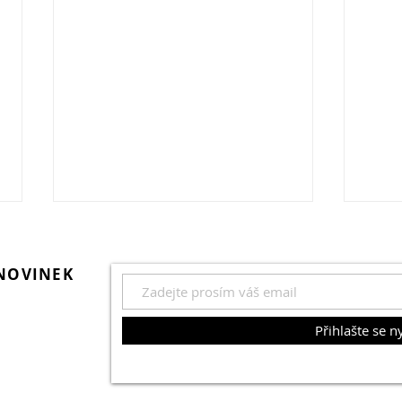
 NOVINEK
Přihlašte se n
ilovník
Kompaktní RGB světla v
Oppo
gií má svůj
kreativní fotografii
foťá
lní foto