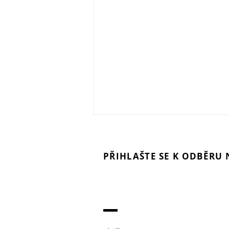
PŘIHLAŠTE SE K ODBĚRU
Každý fotograf a m
CANON EOS R6 V: Když se z
fotovideo technolo
fotoaparátu stane kamera
fotomagazín. Digitá