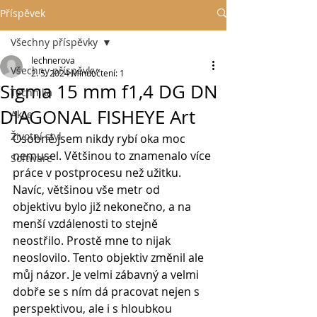
Příspěvek
Všechny příspěvky
lechnerova
Všechny příspěvky
2. 5. 2024
Minut čtení: 1
Sigma 15 mm f1,4 DG DN
Technika
DIAGONAL FISHEYE Art
Akce
Životní styl
Osobně jsem nikdy rybí oka moc 
nemusel. Většinou to znamenalo více 
Software
práce v postprocesu než užitku. 
Navíc, většinou vše metr od 
objektivu bylo již nekonečno, a na 
menší vzdálenosti to stejně 
neostřilo. Prostě mne to nijak 
neoslovilo. Tento objektiv změnil ale 
můj názor. Je velmi zábavný a velmi 
dobře se s ním dá pracovat nejen s 
perspektivou, ale i s hloubkou 