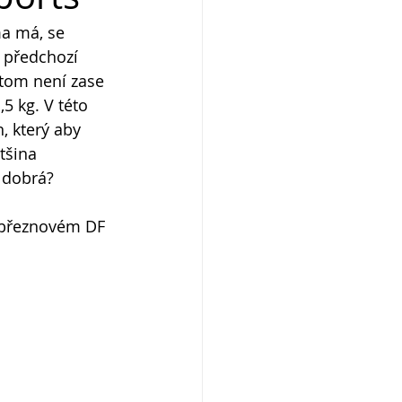
ma má, se 
, předchozí 
 tom není zase 
5 kg. V této 
, který aby 
tšina 
i dobrá?
 březnovém DF 