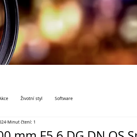
Akce
Životní styl
Software
2024
Minut čtení: 1
00 mm F5,6 DG DN OS S