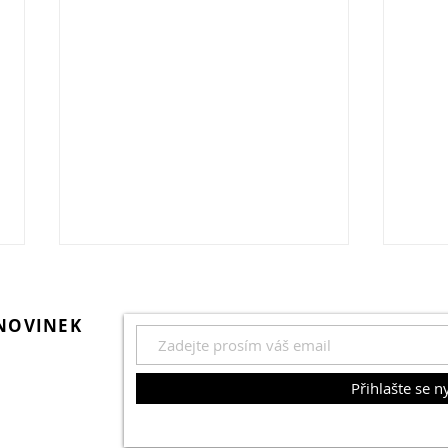
 NOVINEK
Přihlašte se n
ilovník
Kompaktní RGB světla v
Oppo
gií má svůj