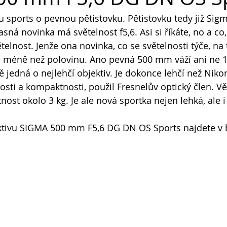
u sports o pevnou pětistovku. Pětistovku tedy již Sig
asná novinka má světelnost f5,6. Asi si říkáte, no a co
telnost. Jenže ona novinka, co se světelnosti týče, na
áží méně než polovinu. Ano pevná 500 mm váží ani ne 1,
ě jedná o nejlehčí objektiv. Je dokonce lehčí než Nikon
sti a kompaktnosti, použil Fresnelův optický člen. Vě
ost okolo 3 kg. Je ale nová sportka nejen lehká, ale 
ktivu SIGMA 500 mm F5,6 DG DN OS Sports najdete v