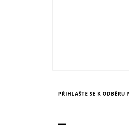
PŘIHLAŠTE SE K ODBĚRU
Každý fotograf a m
CANON EOS R6 V: Když se z
fotovideo technolo