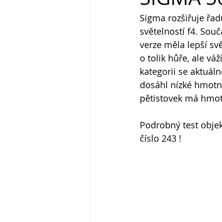
Sigma rozšiřuje řad
světelností f4. Souč
verze měla lepší svě
o tolik hůře, ale v
kategorii se aktuáln
dosáhl nízké hmotno
pětistovek má hmotn
Podrobný test obje
číslo 243 !