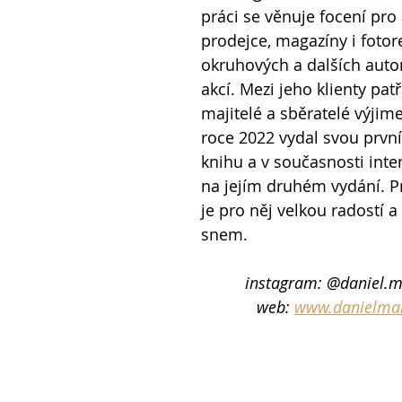
práci se věnuje focení pro
prodejce, magazíny i fotor
okruhových a dalších aut
akcí. Mezi jeho klienty pat
majitelé a sběratelé výjim
roce 2022 vydal svou prvn
knihu a v současnosti inte
na jejím druhém vydání. Pr
je pro něj velkou radostí 
snem.
instagram: @daniel.m
web: 
www.danielmar