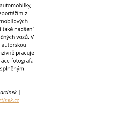
 automobilky, 
eportážím z 
omobilových 
ří také nadšení 
ečných vozů. V 
í autorskou 
nzivně pracuje 
áce fotografa 
a splněným 
artinek | 
tinek.cz