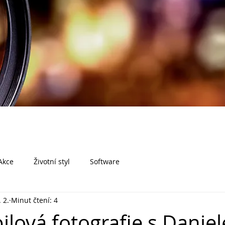
Akce
Životní styl
Software
 2.
Minut čtení: 4
lová fotografie s Danie