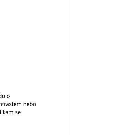
du o 
ontrastem nebo 
d kam se 