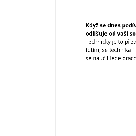
Když se dnes podív
odlišuje od vaší s
Technicky je to před
fotím, se technika 
se naučil lépe prac