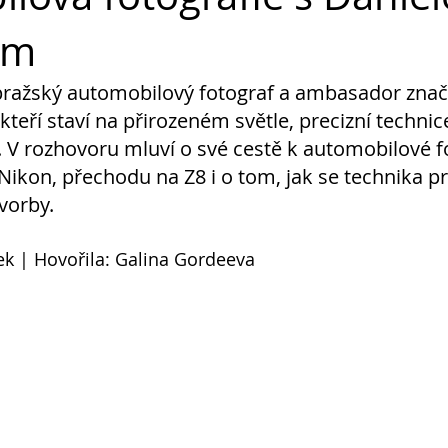
em
pražský automobilový fotograf a ambasador znač
 kteří staví na přirozeném světle, precizní techni
 V rozhovoru mluví o své cestě k automobilové fo
 Nikon, přechodu na Z8 i o tom, jak se technika p
vorby.
ek | Hovořila: Galina Gordeeva