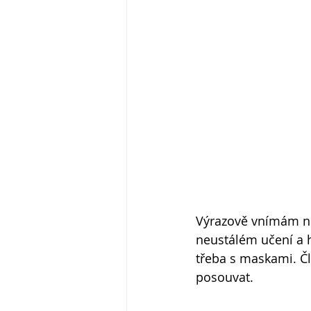
Výrazově vnímám ne
neustálém učení a h
třeba s maskami. Člo
posouvat.