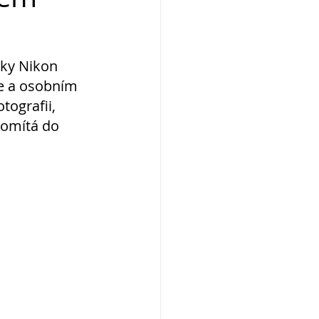
ky Nikon 
ce a osobním 
tografii, 
romítá do 