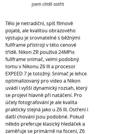
jsem chtěl ostřit
Tělo je netradiční, spíš filmově 
pojaté, ale kvalitou obrazového 
výstupu je srovnatelné s běžnými 
fullframe přístroji v této cenové 
třídě. Nikon ZR používá 24MPix 
fullframe snímač, velmi podobný 
tomu v Nikonu Z6 III a procesor 
EXPEED 7 je totožný. Snímač je lehce 
optimalizovaný pro video a Nikon 
uvádí i vyšší dynamický rozsah, který 
se projeví hlavně při natáčení. Pro 
účely fotografování je ale kvalita 
prakticky stejná jako u Z6 III. Ostření i 
další chování jsou podobné. Pokud 
někdo preferuje klasický hledáček a 
zaměřuje se primárně na focení, Z6 