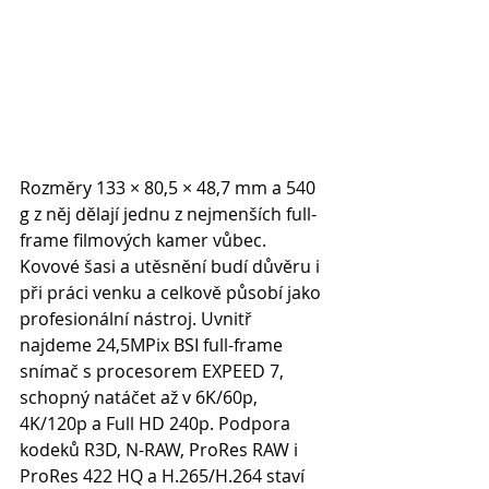
Rozměry 133 × 80,5 × 48,7 mm a 540 
g z něj dělají jednu z nejmenších full-
frame filmových kamer vůbec. 
Kovové šasi a utěsnění budí důvěru i 
při práci venku a celkově působí jako 
profesionální nástroj. Uvnitř 
najdeme 24,5MPix BSI full-frame 
snímač s procesorem EXPEED 7, 
schopný natáčet až v 6K/60p, 
4K/120p a Full HD 240p. Podpora 
kodeků R3D, N-RAW, ProRes RAW i 
ProRes 422 HQ a H.265/H.264 staví 