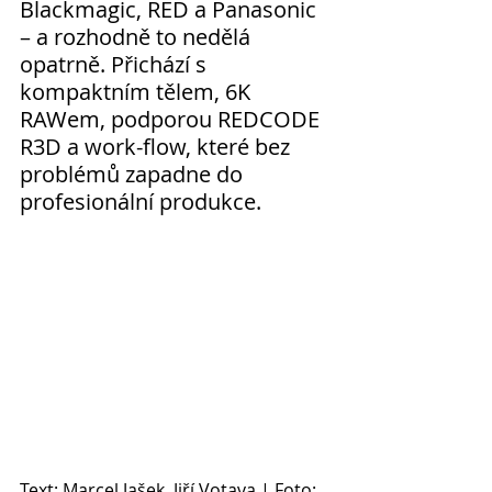
Blackmagic, RED a Panasonic 
– a rozhodně to nedělá 
opatrně. Přichází s 
kompaktním tělem, 6K 
RAWem, podporou REDCODE 
R3D a work-flow, které bez 
problémů zapadne do 
profesionální produkce.
Text: Marcel Jašek, Jiří Votava | Foto: 