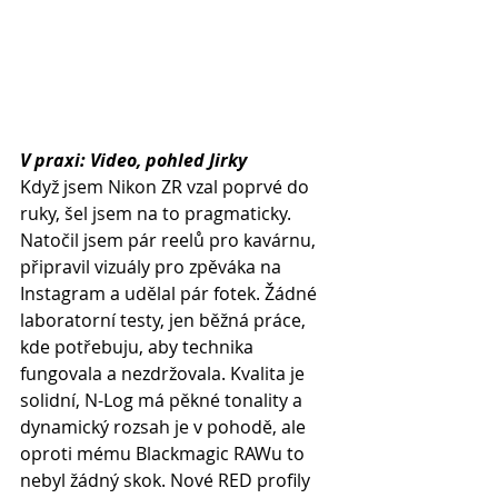
V praxi: Video, pohled Jirky
Když jsem Nikon ZR vzal poprvé do 
ruky, šel jsem na to pragmaticky. 
Natočil jsem pár reelů pro kavárnu, 
připravil vizuály pro zpěváka na 
Instagram a udělal pár fotek. Žádné 
laboratorní testy, jen běžná práce, 
kde potřebuju, aby technika 
fungovala a nezdržovala. Kvalita je 
solidní, N-Log má pěkné tonality a 
dynamický rozsah je v pohodě, ale 
oproti mému Blackmagic RAWu to 
nebyl žádný skok. Nové RED profily 