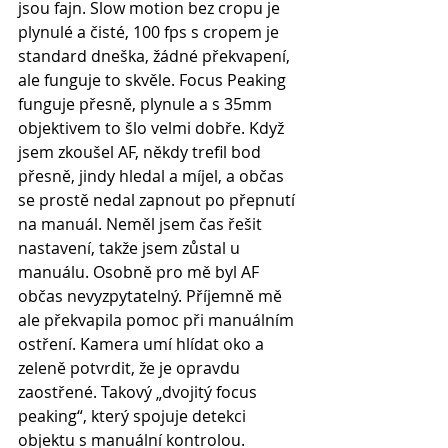
jsou fajn. Slow motion bez cropu je 
plynulé a čisté, 100 fps s cropem je 
standard dneška, žádné překvapení, 
ale funguje to skvěle. Focus Peaking 
funguje přesně, plynule a s 35mm 
objektivem to šlo velmi dobře. Když 
jsem zkoušel AF, někdy trefil bod 
přesně, jindy hledal a míjel, a občas 
se prostě nedal zapnout po přepnutí 
na manuál. Neměl jsem čas řešit 
nastavení, takže jsem zůstal u 
manuálu. Osobně pro mě byl AF 
občas nevyzpytatelný. Příjemně mě 
ale překvapila pomoc při manuálním 
ostření. Kamera umí hlídat oko a 
zeleně potvrdit, že je opravdu 
zaostřené. Takový „dvojitý focus 
peaking“, který spojuje detekci 
objektu s manuální kontrolou.