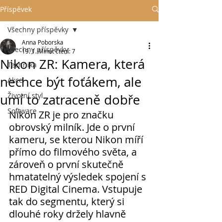
Příspěvek
Všechny příspěvky
Anna Poborska
Všechny příspěvky
19. 1.
Minut čtení: 7
Nikon ZR: Kamera, která
Technika
nechce být foťákem, ale
Akce
Životní styl
umí to zatraceně dobře
Software
Nikon ZR je pro značku 
obrovský milník. Jde o první 
kameru, se kterou Nikon míří 
přímo do filmového světa, a 
zároveň o první skutečně 
hmatatelný výsledek spojení s 
RED Digital Cinema. Vstupuje 
tak do segmentu, který si 
dlouhé roky držely hlavně 