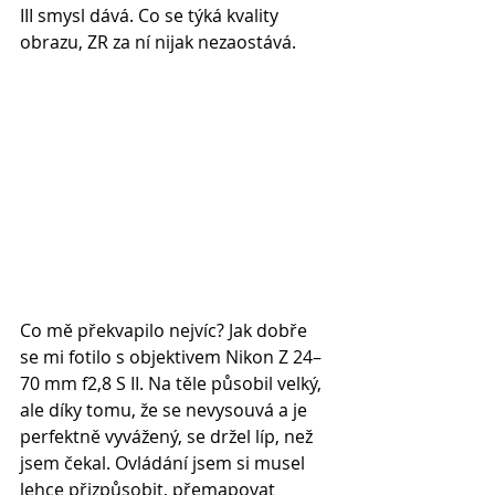
III smysl dává. Co se týká kvality 
obrazu, ZR za ní nijak nezaostává.
Co mě překvapilo nejvíc? Jak dobře 
se mi fotilo s objektivem Nikon Z 24–
70 mm f2,8 S II. Na těle působil velký, 
ale díky tomu, že se nevysouvá a je 
perfektně vyvážený, se držel líp, než 
jsem čekal. Ovládání jsem si musel 
lehce přizpůsobit, přemapovat 